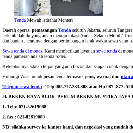
Tenda
Mewah istirahat Menteri
Daerah operasi
pemasangan
Tenda
seluruh Jakarta, seluruh Tange
terlebih dahulu yang aman menuju lokasi Anda. Selama Mobil / Truk
dan banten , tentunya dengan pertimbangan jarak waktu sewa yang p
Sewa tenda di monas
. Kami memberikan layanan
sewa tenda
di monas
tenda pameran adalah tenda roder.
Kelebihannya adalah terpal yang anti bocor, dan sangat cocok deng
Hubungi Wasit untuk pesan tenda termasuk
jenis, warna, dan
ukura
Telepon sewa tenda
:
Telp 085.777.333.808 atau Hp 087 -877- 520
Jl. BKKBN RAYA BLOK PERUM BKKBN MUSTIKA JAYA 
1. Telp: 021-82619088
2. fax : 021-82619089
NB: silahka survey ke kantor kami, dan negosiasi yang mudah d