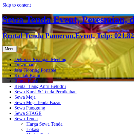
Skip to content
Sewa Tenda Event, Peresmian, d
Rental Tenda Pameran,Event, Telp: 021.8
Menu
Dekorasi Ruangan Meeting
Download
Jasa Flooring Portable
Kontak Kami
Rental Kursi
Rental Tiang Antri Beludru
Sewa Kursi & Tenda Pernikahan
Sewa Meja
Sewa Meja Tenda Bazar
Sewa Panggung
Sewa STAGE
Sewa Tenda
Harga Sewa Tenda
Lokasi