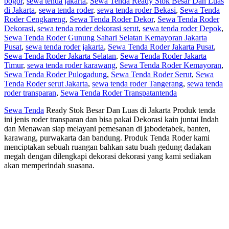
bogor
,
sewa tenda jakarta
,
Sewa Tenda Ready Stok Besar Dan Luas
di Jakarta
,
sewa tenda roder
,
sewa tenda roder Bekasi
,
Sewa Tenda
Roder Cengkareng
,
Sewa Tenda Roder Dekor
,
Sewa Tenda Roder
Dekorasi
,
sewa tenda roder dekorasi serut
,
sewa tenda roder Depok
,
Sewa Tenda Roder Gunung Sahari Selatan Kemayoran Jakarta
Pusat
,
sewa tenda roder jakarta
,
Sewa Tenda Roder Jakarta Pusat
,
Sewa Tenda Roder Jakarta Selatan
,
Sewa Tenda Roder Jakarta
Timur
,
sewa tenda roder karawang
,
Sewa Tenda Roder Kemayoran
,
Sewa Tenda Roder Pulogadung
,
Sewa Tenda Roder Serut
,
Sewa
Tenda Roder serut Jakarta
,
sewa tenda roder Tangerang
,
sewa tenda
roder transparan
,
Sewa Tenda Roder Transpatan
tenda
Sewa Tenda
Ready Stok Besar Dan Luas di Jakarta Produk tenda
ini jenis roder transparan dan bisa pakai Dekorasi kain juntai Indah
dan Menawan siap melayani pemesanan di jabodetabek, banten,
karawang, purwakarta dan bandung. Produk Tenda Roder kami
menciptakan sebuah ruangan bahkan satu buah gedung dadakan
megah dengan dilengkapi dekorasi dekorasi yang kami sediakan
akan memperindah suasana.