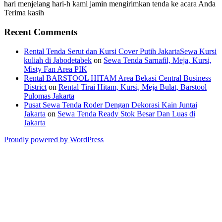
hari menjelang hari-h kami jamin mengirimkan tenda ke acara Anda
Terima kasih
Recent Comments
Rental Tenda Serut dan Kursi Cover Putih JakartaSewa Kursi
kuliah di Jabodetabek
on
Sewa Tenda Sarnafil, Meja, Kursi,
Misty Fan Area PIK
Rental BARSTOOL HITAM Area Bekasi Central Business
District
on
Rental Tirai Hitam, Kursi, Meja Bulat, Barstool
Pulomas Jakarta
Pusat Sewa Tenda Roder Dengan Dekorasi Kain Juntai
Jakarta
on
Sewa Tenda Ready Stok Besar Dan Luas di
Jakarta
Proudly powered by WordPress