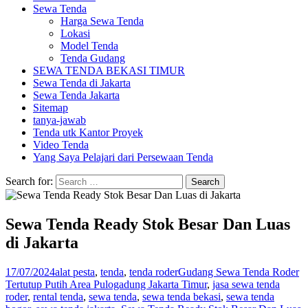
Sewa Tenda
Harga Sewa Tenda
Lokasi
Model Tenda
Tenda Gudang
SEWA TENDA BEKASI TIMUR
Sewa Tenda di Jakarta
Sewa Tenda Jakarta
Sitemap
tanya-jawab
Tenda utk Kantor Proyek
Video Tenda
Yang Saya Pelajari dari Persewaan Tenda
Search for:
Sewa Tenda Ready Stok Besar Dan Luas
di Jakarta
17/07/2024
alat pesta
,
tenda
,
tenda roder
Gudang Sewa Tenda Roder
Tertutup Putih Area Pulogadung Jakarta Timur
,
jasa sewa tenda
roder
,
rental tenda
,
sewa tenda
,
sewa tenda bekasi
,
sewa tenda