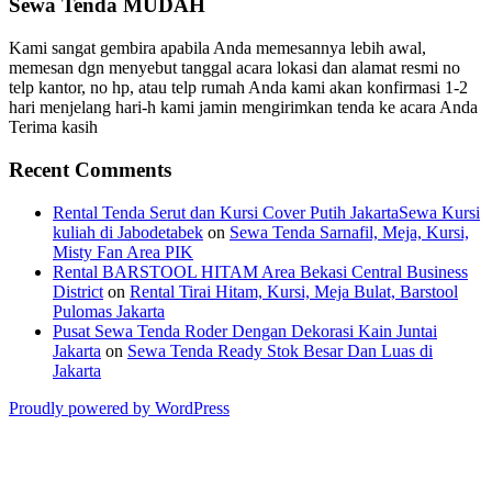
Sewa Tenda MUDAH
Kami sangat gembira apabila Anda memesannya lebih awal,
memesan dgn menyebut tanggal acara lokasi dan alamat resmi no
telp kantor, no hp, atau telp rumah Anda kami akan konfirmasi 1-2
hari menjelang hari-h kami jamin mengirimkan tenda ke acara Anda
Terima kasih
Recent Comments
Rental Tenda Serut dan Kursi Cover Putih JakartaSewa Kursi
kuliah di Jabodetabek
on
Sewa Tenda Sarnafil, Meja, Kursi,
Misty Fan Area PIK
Rental BARSTOOL HITAM Area Bekasi Central Business
District
on
Rental Tirai Hitam, Kursi, Meja Bulat, Barstool
Pulomas Jakarta
Pusat Sewa Tenda Roder Dengan Dekorasi Kain Juntai
Jakarta
on
Sewa Tenda Ready Stok Besar Dan Luas di
Jakarta
Proudly powered by WordPress