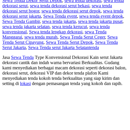
Sewa Tenda Dekor Serut Depok
,
sewa tenda dekorasi
,
sewa tenda
dekorasi serut
,
sewa tenda dekorasi serut bekasi
,
sewa tenda
dekorasi serut bogor
,
sewa tenda dekorasi serut depok
,
sewa tenda
dekorasi serut jakarta
,
Sewa Tenda event
,
sewa tenda event depok
,
Sewa Tenda Gambir
,
sewa tenda jakarta
,
sewa tenda jakarta pusat
,
sewa tenda jakarta selatan
,
sewa tenda kerucut
,
sewa tenda
konvensional
,
Sewa tenda lengkap dekorasi
,
sewa Tenda
Manggarai
,
sewa tenda murah
,
Sewa Tenda Serut Ceger
,
Sewa
Tenda Serut Cipayung
,
Sewa Tenda Serut Depok
,
Sewa Tenda
Serut Jakarta
,
Sewa Tenda serut Jakarta Selatan
tenda
Jasa
Sewa Tenda
Type Konvensional Dekorasi Kain serut Jakarta
dekorasi cantik dan indah warna bervariasi Berkualitas. Gudang
kami menyediakan berbagai macam dekorasi seperti dekorasi balon,
dekorasi serut, dekorasi VIP dan dekor tenda plafon Kami
menyediakan tenda kokoh tenda berkualitas yang siap kirim dan
setting di
lokasi
dengan pemasangan tenda yang kokoh dan rapih.