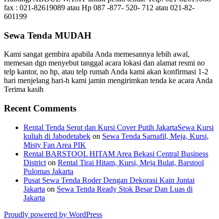
fax : 021-82619089 atau Hp 087 -877- 520- 712 atau 021-82-
601199
Sewa Tenda MUDAH
Kami sangat gembira apabila Anda memesannya lebih awal,
memesan dgn menyebut tanggal acara lokasi dan alamat resmi no
telp kantor, no hp, atau telp rumah Anda kami akan konfirmasi 1-2
hari menjelang hari-h kami jamin mengirimkan tenda ke acara Anda
Terima kasih
Recent Comments
Rental Tenda Serut dan Kursi Cover Putih JakartaSewa Kursi
kuliah di Jabodetabek
on
Sewa Tenda Sarnafil, Meja, Kursi,
Misty Fan Area PIK
Rental BARSTOOL HITAM Area Bekasi Central Business
District
on
Rental Tirai Hitam, Kursi, Meja Bulat, Barstool
Pulomas Jakarta
Pusat Sewa Tenda Roder Dengan Dekorasi Kain Juntai
Jakarta
on
Sewa Tenda Ready Stok Besar Dan Luas di
Jakarta
Proudly powered by WordPress