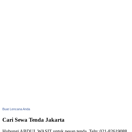
Buat Lencana Anda
Cari Sewa Tenda Jakarta
Hubungi ABDUL WASIT untuk pesan tenda. Telp: 021-82619088