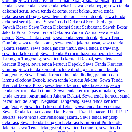
Gudang Sewa Tenda Kerucut Tanah Abang Jakarta Pusat
,
rental
tenda
,
sewa tenda
,
sewa tenda bekasi
,
sewa tenda bogor
,
sewa tenda
dekorasi serut
,
sewa tenda dekorasi serut bekasi
,
sewa tenda
dekorasi serut bogor
,
sewa tenda dekorasi serut depok
,
sewa tenda
dekorasi serut jakarta
,
Sewa Tenda Dekorasi Serut Serbaguna
Sawah Besar
,
Sewa Tenda Dekorasi Serut Serbaguna Sawah Besar
Jakarta Pusat
,
Sewa Tenda Dekorasi Varian Warna
,
sewa tenda
depok
,
Sewa Tenda event
,
sewa tenda event depok
,
Sewa Tenda
Gambir
,
sewa tenda jakarta
,
sewa tenda jakarta pusat
,
sewa tenda
jakarta selatan
,
sewa tenda jakarta timur
,
sewa tenda karawang
,
sewa tenda kerucut
,
Sewa Tenda Kerucut bazar pameran festival
Larangan Tangerang
,
sewa tenda kerucut Bekasi
,
sewa tenda
kerucut Bogor
,
sewa tenda kerucut Depok
,
Sewa Tenda Kerucut
Gambir
,
Sewa tenda kerucut include dinding dan lampu benda
Tangerang
,
Sewa Tenda Kerucut include dinding penutup dan
lampu cilodong Depok
,
sewa tenda kerucut Jakarta
,
Sewa Tenda
Kerucut Jakarta Pusat
,
sewa tenda kerucut jakarta selatan
,
sewa
tenda kerucut jakarta timur
,
Sewa tenda kerucut pasar malam
,
Sewa
tenda kerucut pasar malam Jakarta Bekasi
,
Sewa tenda kerucut stand
bazar include lampu Neglasari Tangerang
,
sewa tenda kerucut
Tangerang
,
Sewa tenda kerucut Tebet
,
sewa tenda konvensional
,
Sewa Tenda Konvensional Dan Kerucut Event Upacara HUT RI Di
Jakarta
,
sewa tenda konvensional jakarta
,
Sewa tenda lengkap
dekorasi
,
Sewa Tenda Lengkap Dekorasi Kain Serut Putih Gold
Jakarta
,
sewa Tenda Manggarai
,
sewa tenda murah
,
sewa tenda