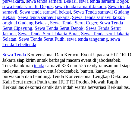
purwakarta
,
sewa tenda sarnafil Bekasi
,
sewa tenda sarnafil Bogor
,
sewa tenda sarnafil Depok
,
sewa tenda sarnafil Jakarta
,
Sewa tenda
sarnavil
,
Sewa tenda sarnavil bekasi
,
Sewa Tenda sarnavil Gudang
Bekasi
,
Sewa tenda sarnavil jakarta
,
Sewa Tenda sarnavil kokoh
original Gudang Bekasi
,
Sewa Tenda Serut Ceger
,
Sewa Tenda
Serut Cipayung
,
Sewa Tenda Serut Depok
,
Sewa Tenda Serut
Jakarta
,
Sewa Tenda Serut Jakarta Barat
,
Sewa Tenda serut Jakarta
Selatan
,
Sewa Tenda Serut Putih
,
sewa tenda tangerang
,
sewa
Tenda Tebet
tenda
Sewa Tenda
Konvensional Dan Kerucut Event Upacara HUT RI Di
Jakarta siap kirim untuk berbagai macam event di jabodetabek.
Tersedia ukuran
tenda
sarnavil 3×3 dan 5×5 ready ratusan unit siap
melayani pemesanan event Jabodetabek, banten, karawang,
purwakarta dan bandung. Tenda Konvensional Lengkap Dekorasi
Kain Serut merah Putih tema HUT RI Produk Mewah Rapih
Berkualitas dekorasi cantik dan indah warna bervariasi Berkualitas.