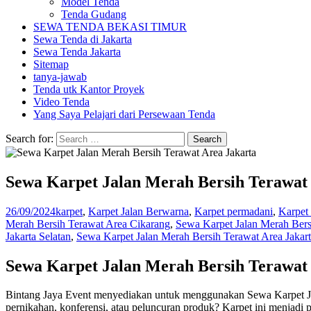
Model Tenda
Tenda Gudang
SEWA TENDA BEKASI TIMUR
Sewa Tenda di Jakarta
Sewa Tenda Jakarta
Sitemap
tanya-jawab
Tenda utk Kantor Proyek
Video Tenda
Yang Saya Pelajari dari Persewaan Tenda
Search for:
Sewa Karpet Jalan Merah Bersih Terawat
26/09/2024
karpet
,
Karpet Jalan Berwarna
,
Karpet permadani
,
Karpet
Merah Bersih Terawat Area Cikarang
,
Sewa Karpet Jalan Merah Bersi
Jakarta Selatan
,
Sewa Karpet Jalan Merah Bersih Terawat Area Jakart
Sewa Karpet Jalan Merah Bersih Terawat
Bintang Jaya Event menyediakan untuk menggunakan Sewa Karpet Ja
pernikahan, konferensi, atau peluncuran produk? Karpet ini menjadi 