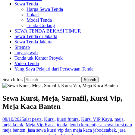
Sewa Tenda
Harga Sewa Tenda
Lokasi
Model Tenda
Tenda Gudang
SEWA TENDA BEKASI TIMUR
Sewa Tenda di Jakarta
Sewa Tenda Jakarta
Sitemap
tanya-jawab
Tenda utk Kantor Proyek
Video Tenda
Yang Saya Pelajari dari Persewaan Tenda
Search for:
Sewa Kursi, Meja, Sarnafil, Kursi Vip,
Meja Kaca Banten
08/10/2025
alat pesta
,
Kursi
,
kursi futura
,
Kursi VIP Kayu
,
meja
,
meja kotak
,
Meja Vip Kaca
,
tenda
,
tenda kerucut
jasa sewa kursi dan
meja banten
,
jasa sewa kursi vip dan meja kaca jabodetabek
,
jasa