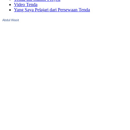
Video Tenda
Yang Saya Pelajari dari Persewaan Tenda
Abdul Wasit