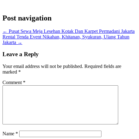
Post navigation
←
Pusat Sewa Meja Lesehan Kotak Dan Karpet Permadani Jakarta
Rental Tenda Event Nikahan, Khitanan, Syukuran, Ulang Tahun
Jakarta
→
Leave a Reply
Your email address will not be published.
Required fields are
marked
*
Comment
*
Name
*