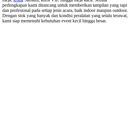
perlengkapan kami dirancang untuk memberikan tampilan yang rapi
dan profesional pada setiap jenis acara, baik indoor maupun outdoor.
Dengan stok yang banyak dan kondisi peralatan yang selalu terawat,
kami siap memenuhi kebutuhan event kecil hingga besar.