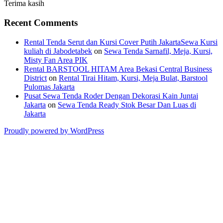
Terima kasih
Recent Comments
Rental Tenda Serut dan Kursi Cover Putih JakartaSewa Kursi
kuliah di Jabodetabek
on
Sewa Tenda Sarnafil, Meja, Kursi,
Misty Fan Area PIK
Rental BARSTOOL HITAM Area Bekasi Central Business
District
on
Rental Tirai Hitam, Kursi, Meja Bulat, Barstool
Pulomas Jakarta
Pusat Sewa Tenda Roder Dengan Dekorasi Kain Juntai
Jakarta
on
Sewa Tenda Ready Stok Besar Dan Luas di
Jakarta
Proudly powered by WordPress