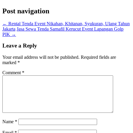
Post navigation
←
Rental Tenda Event Nikahan, Khitanan, Syukuran, Ulang Tahun
Jakarta
Jasa Sewa Tenda Sarnafil Kerucut Event Lapangan Golp
PIK
→
Leave a Reply
Your email address will not be published.
Required fields are
marked
*
Comment
*
Name
*
Email
*