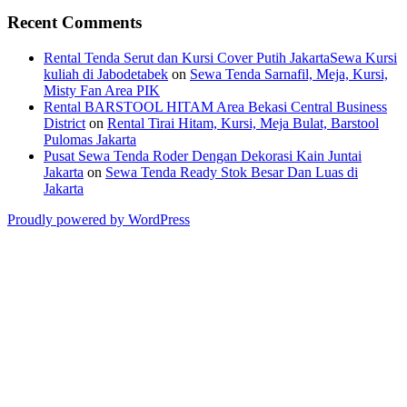
Recent Comments
Rental Tenda Serut dan Kursi Cover Putih JakartaSewa Kursi
kuliah di Jabodetabek
on
Sewa Tenda Sarnafil, Meja, Kursi,
Misty Fan Area PIK
Rental BARSTOOL HITAM Area Bekasi Central Business
District
on
Rental Tirai Hitam, Kursi, Meja Bulat, Barstool
Pulomas Jakarta
Pusat Sewa Tenda Roder Dengan Dekorasi Kain Juntai
Jakarta
on
Sewa Tenda Ready Stok Besar Dan Luas di
Jakarta
Proudly powered by WordPress