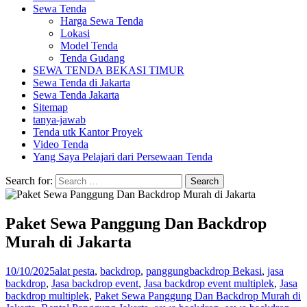
Sewa Tenda
Harga Sewa Tenda
Lokasi
Model Tenda
Tenda Gudang
SEWA TENDA BEKASI TIMUR
Sewa Tenda di Jakarta
Sewa Tenda Jakarta
Sitemap
tanya-jawab
Tenda utk Kantor Proyek
Video Tenda
Yang Saya Pelajari dari Persewaan Tenda
Search for:
Paket Sewa Panggung Dan Backdrop
Murah di Jakarta
10/10/2025
alat pesta
,
backdrop
,
panggung
backdrop Bekasi
,
jasa
backdrop
,
Jasa backdrop event
,
Jasa backdrop event multiplek
,
Jasa
backdrop multiplek
,
Paket Sewa Panggung Dan Backdrop Murah di