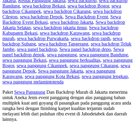
Jakarta
,
Rental Panggung Jakarta
,
sewa backdrop
,
sewa backdrop
Bandung
,
sewa backdrop Bekasi
,
sewa backdrop Bogor
,
sewa
backdrop Cikampek
,
sewa backdrop Cikarang
,
sewa backdrop
Cilegon
,
sewa backdrop Depok
,
Sewa Backdrop Event
,
Sewa
Backdrop Event Bekasi
,
sewa backdrop Jakarta
,
Sewa backdrop
Jakarta Selatan
,
sewa backdrop jakarta timur
,
Sewa backdrop
Kabupaten Bekasi
,
sewa backdrop Karawang
,
sewa backdrop
murah
,
sewa backdrop Purwakarta
,
sewa backdrop rapih
,
sewa
backdrop Subang
,
sewa backdrop Tangerang
,
sewa backdrop Teluk
Jambe
,
sewa panel backdrop
,
Sewa panel backdrop depo
,
Sewa
panel backdrop depok
,
sewa panggung
,
sewa panggung Bandung
,
sewa panggung Bekasi
,
sewa panggung berkualitas
,
sewa panggung
Bogor
,
sewa panggung Cikampek
,
sewa panggung Cikarang
,
sewa
panggung Depok
,
Sewa panggung Jakarta
,
sewa panggung
Karawang
,
sewa panggung Kota Bekasi
,
sewa panggung lengkap
,
sewa panggung melaminto
tenda
Paket
Sewa Panggung
Dan Backdrop Murah di Jakarta menerima
untuk Aneka Jenis event panggung dengan alas panggung bahan
multiplek kuat anti goyang di pasangkan pada panggung acara anda
rangka besi dengan finishing karpet kualitas terjamin sudah
melayani lebih dari puluhan ribu event di Jabodetabek dan daerah
lainnya.