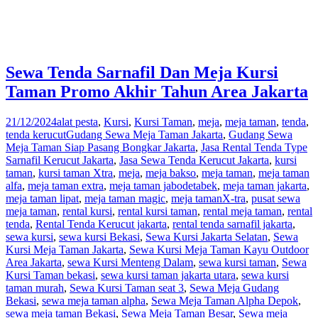
Sewa Tenda Sarnafil Dan Meja Kursi
Taman Promo Akhir Tahun Area Jakarta
21/12/2024
alat pesta
,
Kursi
,
Kursi Taman
,
meja
,
meja taman
,
tenda
,
tenda kerucut
Gudang Sewa Meja Taman Jakarta
,
Gudang Sewa
Meja Taman Siap Pasang Bongkar Jakarta
,
Jasa Rental Tenda Type
Sarnafil Kerucut Jakarta
,
Jasa Sewa Tenda Kerucut Jakarta
,
kursi
taman
,
kursi taman Xtra
,
meja
,
meja bakso
,
meja taman
,
meja taman
alfa
,
meja taman extra
,
meja taman jabodetabek
,
meja taman jakarta
,
meja taman lipat
,
meja taman magic
,
meja tamanX-tra
,
pusat sewa
meja taman
,
rental kursi
,
rental kursi taman
,
rental meja taman
,
rental
tenda
,
Rental Tenda Kerucut jakarta
,
rental tenda sarnafil jakarta
,
sewa kursi
,
sewa kursi Bekasi
,
Sewa Kursi Jakarta Selatan
,
Sewa
Kursi Meja Taman Jakarta
,
Sewa Kursi Meja Taman Kayu Outdoor
Area Jakarta
,
sewa Kursi Menteng Dalam
,
sewa kursi taman
,
Sewa
Kursi Taman bekasi
,
sewa kursi taman jakarta utara
,
sewa kursi
taman murah
,
Sewa Kursi Taman seat 3
,
Sewa Meja Gudang
Bekasi
,
sewa meja taman alpha
,
Sewa Meja Taman Alpha Depok
,
sewa meja taman Bekasi
,
Sewa Meja Taman Besar
,
Sewa meja