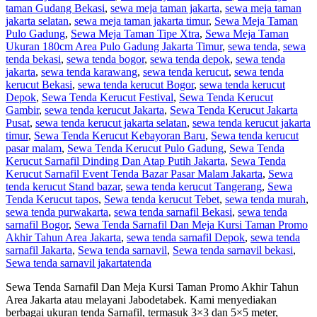
taman Gudang Bekasi
,
sewa meja taman jakarta
,
sewa meja taman
jakarta selatan
,
sewa meja taman jakarta timur
,
Sewa Meja Taman
Pulo Gadung
,
Sewa Meja Taman Tipe Xtra
,
Sewa Meja Taman
Ukuran 180cm Area Pulo Gadung Jakarta Timur
,
sewa tenda
,
sewa
tenda bekasi
,
sewa tenda bogor
,
sewa tenda depok
,
sewa tenda
jakarta
,
sewa tenda karawang
,
sewa tenda kerucut
,
sewa tenda
kerucut Bekasi
,
sewa tenda kerucut Bogor
,
sewa tenda kerucut
Depok
,
Sewa Tenda Kerucut Festival
,
Sewa Tenda Kerucut
Gambir
,
sewa tenda kerucut Jakarta
,
Sewa Tenda Kerucut Jakarta
Pusat
,
sewa tenda kerucut jakarta selatan
,
sewa tenda kerucut jakarta
timur
,
Sewa Tenda Kerucut Kebayoran Baru
,
Sewa tenda kerucut
pasar malam
,
Sewa Tenda Kerucut Pulo Gadung
,
Sewa Tenda
Kerucut Sarnafil Dinding Dan Atap Putih Jakarta
,
Sewa Tenda
Kerucut Sarnafil Event Tenda Bazar Pasar Malam Jakarta
,
Sewa
tenda kerucut Stand bazar
,
sewa tenda kerucut Tangerang
,
Sewa
Tenda Kerucut tapos
,
Sewa tenda kerucut Tebet
,
sewa tenda murah
,
sewa tenda purwakarta
,
sewa tenda sarnafil Bekasi
,
sewa tenda
sarnafil Bogor
,
Sewa Tenda Sarnafil Dan Meja Kursi Taman Promo
Akhir Tahun Area Jakarta
,
sewa tenda sarnafil Depok
,
sewa tenda
sarnafil Jakarta
,
Sewa tenda sarnavil
,
Sewa tenda sarnavil bekasi
,
Sewa tenda sarnavil jakarta
tenda
Sewa Tenda Sarnafil Dan Meja Kursi Taman Promo Akhir Tahun
Area Jakarta atau melayani Jabodetabek. Kami menyediakan
berbagai ukuran tenda Sarnafil, termasuk 3×3 dan 5×5 meter,