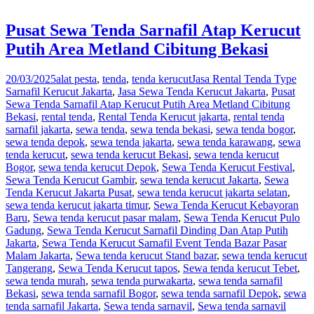
Pusat Sewa Tenda Sarnafil Atap Kerucut
Putih Area Metland Cibitung Bekasi
20/03/2025
alat pesta
,
tenda
,
tenda kerucut
Jasa Rental Tenda Type
Sarnafil Kerucut Jakarta
,
Jasa Sewa Tenda Kerucut Jakarta
,
Pusat
Sewa Tenda Sarnafil Atap Kerucut Putih Area Metland Cibitung
Bekasi
,
rental tenda
,
Rental Tenda Kerucut jakarta
,
rental tenda
sarnafil jakarta
,
sewa tenda
,
sewa tenda bekasi
,
sewa tenda bogor
,
sewa tenda depok
,
sewa tenda jakarta
,
sewa tenda karawang
,
sewa
tenda kerucut
,
sewa tenda kerucut Bekasi
,
sewa tenda kerucut
Bogor
,
sewa tenda kerucut Depok
,
Sewa Tenda Kerucut Festival
,
Sewa Tenda Kerucut Gambir
,
sewa tenda kerucut Jakarta
,
Sewa
Tenda Kerucut Jakarta Pusat
,
sewa tenda kerucut jakarta selatan
,
sewa tenda kerucut jakarta timur
,
Sewa Tenda Kerucut Kebayoran
Baru
,
Sewa tenda kerucut pasar malam
,
Sewa Tenda Kerucut Pulo
Gadung
,
Sewa Tenda Kerucut Sarnafil Dinding Dan Atap Putih
Jakarta
,
Sewa Tenda Kerucut Sarnafil Event Tenda Bazar Pasar
Malam Jakarta
,
Sewa tenda kerucut Stand bazar
,
sewa tenda kerucut
Tangerang
,
Sewa Tenda Kerucut tapos
,
Sewa tenda kerucut Tebet
,
sewa tenda murah
,
sewa tenda purwakarta
,
sewa tenda sarnafil
Bekasi
,
sewa tenda sarnafil Bogor
,
sewa tenda sarnafil Depok
,
sewa
tenda sarnafil Jakarta
,
Sewa tenda sarnavil
,
Sewa tenda sarnavil