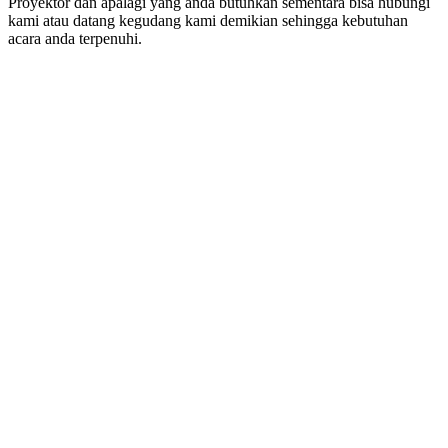
Proyektor dan apalagi yang anda butuhkan sementara bisa hubungi
kami atau datang kegudang kami demikian sehingga kebutuhan
acara anda terpenuhi.