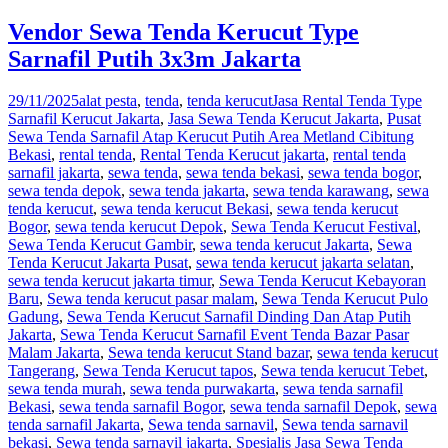
Vendor Sewa Tenda Kerucut Type
Sarnafil Putih 3x3m Jakarta
29/11/2025
alat pesta
,
tenda
,
tenda kerucut
Jasa Rental Tenda Type
Sarnafil Kerucut Jakarta
,
Jasa Sewa Tenda Kerucut Jakarta
,
Pusat
Sewa Tenda Sarnafil Atap Kerucut Putih Area Metland Cibitung
Bekasi
,
rental tenda
,
Rental Tenda Kerucut jakarta
,
rental tenda
sarnafil jakarta
,
sewa tenda
,
sewa tenda bekasi
,
sewa tenda bogor
,
sewa tenda depok
,
sewa tenda jakarta
,
sewa tenda karawang
,
sewa
tenda kerucut
,
sewa tenda kerucut Bekasi
,
sewa tenda kerucut
Bogor
,
sewa tenda kerucut Depok
,
Sewa Tenda Kerucut Festival
,
Sewa Tenda Kerucut Gambir
,
sewa tenda kerucut Jakarta
,
Sewa
Tenda Kerucut Jakarta Pusat
,
sewa tenda kerucut jakarta selatan
,
sewa tenda kerucut jakarta timur
,
Sewa Tenda Kerucut Kebayoran
Baru
,
Sewa tenda kerucut pasar malam
,
Sewa Tenda Kerucut Pulo
Gadung
,
Sewa Tenda Kerucut Sarnafil Dinding Dan Atap Putih
Jakarta
,
Sewa Tenda Kerucut Sarnafil Event Tenda Bazar Pasar
Malam Jakarta
,
Sewa tenda kerucut Stand bazar
,
sewa tenda kerucut
Tangerang
,
Sewa Tenda Kerucut tapos
,
Sewa tenda kerucut Tebet
,
sewa tenda murah
,
sewa tenda purwakarta
,
sewa tenda sarnafil
Bekasi
,
sewa tenda sarnafil Bogor
,
sewa tenda sarnafil Depok
,
sewa
tenda sarnafil Jakarta
,
Sewa tenda sarnavil
,
Sewa tenda sarnavil
bekasi
,
Sewa tenda sarnavil jakarta
,
Spesialis Jasa Sewa Tenda