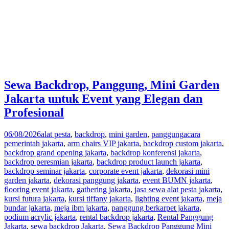
Sewa Backdrop, Panggung, Mini Garden
Jakarta untuk Event yang Elegan dan
Profesional
06/08/2026
alat pesta
,
backdrop
,
mini garden
,
panggung
acara
pemerintah jakarta
,
arm chairs VIP jakarta
,
backdrop custom jakarta
,
backdrop grand opening jakarta
,
backdrop konferensi jakarta
,
backdrop peresmian jakarta
,
backdrop product launch jakarta
,
backdrop seminar jakarta
,
corporate event jakarta
,
dekorasi mini
garden jakarta
,
dekorasi panggung jakarta
,
event BUMN jakarta
,
flooring event jakarta
,
gathering jakarta
,
jasa sewa alat pesta jakarta
,
kursi futura jakarta
,
kursi tiffany jakarta
,
lighting event jakarta
,
meja
bundar jakarta
,
meja ibm jakarta
,
panggung berkarpet jakarta
,
podium acrylic jakarta
,
rental backdrop jakarta
,
Rental Panggung
Jakarta
,
sewa backdrop Jakarta
,
Sewa Backdrop Panggung Mini