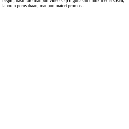
begitu, hasil foto maupun video siap digunakan untuk media sosial,
laporan perusahaan, maupun materi promosi.