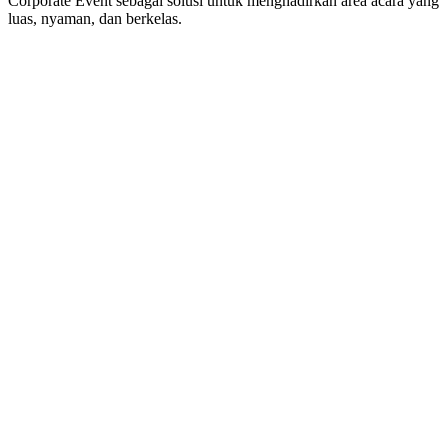
Corporate Event sebagai solusi untuk menghadirkan area acara yang
luas, nyaman, dan berkelas.