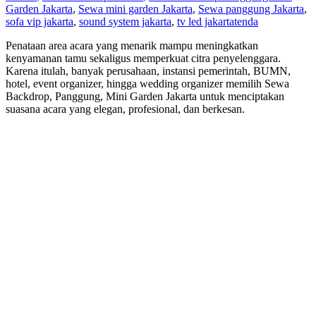
Garden Jakarta
,
Sewa mini garden Jakarta
,
Sewa panggung Jakarta
,
sofa vip jakarta
,
sound system jakarta
,
tv led jakarta
tenda
Penataan area acara yang menarik mampu meningkatkan
kenyamanan tamu sekaligus memperkuat citra penyelenggara.
Karena itulah, banyak perusahaan, instansi pemerintah, BUMN,
hotel, event organizer, hingga wedding organizer memilih Sewa
Backdrop, Panggung, Mini Garden Jakarta untuk menciptakan
suasana acara yang elegan, profesional, dan berkesan.