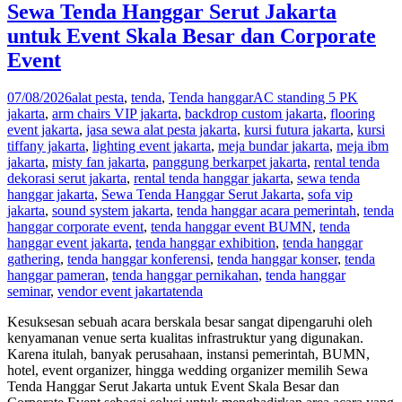
Sewa Tenda Hanggar Serut Jakarta
untuk Event Skala Besar dan Corporate
Event
07/08/2026
alat pesta
,
tenda
,
Tenda hanggar
AC standing 5 PK
jakarta
,
arm chairs VIP jakarta
,
backdrop custom jakarta
,
flooring
event jakarta
,
jasa sewa alat pesta jakarta
,
kursi futura jakarta
,
kursi
tiffany jakarta
,
lighting event jakarta
,
meja bundar jakarta
,
meja ibm
jakarta
,
misty fan jakarta
,
panggung berkarpet jakarta
,
rental tenda
dekorasi serut jakarta
,
rental tenda hanggar jakarta
,
sewa tenda
hanggar jakarta
,
Sewa Tenda Hanggar Serut Jakarta
,
sofa vip
jakarta
,
sound system jakarta
,
tenda hanggar acara pemerintah
,
tenda
hanggar corporate event
,
tenda hanggar event BUMN
,
tenda
hanggar event jakarta
,
tenda hanggar exhibition
,
tenda hanggar
gathering
,
tenda hanggar konferensi
,
tenda hanggar konser
,
tenda
hanggar pameran
,
tenda hanggar pernikahan
,
tenda hanggar
seminar
,
vendor event jakarta
tenda
Kesuksesan sebuah acara berskala besar sangat dipengaruhi oleh
kenyamanan venue serta kualitas infrastruktur yang digunakan.
Karena itulah, banyak perusahaan, instansi pemerintah, BUMN,
hotel, event organizer, hingga wedding organizer memilih Sewa
Tenda Hanggar Serut Jakarta untuk Event Skala Besar dan