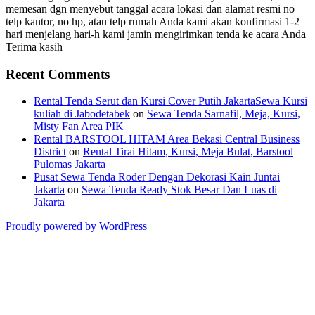
memesan dgn menyebut tanggal acara lokasi dan alamat resmi no
telp kantor, no hp, atau telp rumah Anda kami akan konfirmasi 1-2
hari menjelang hari-h kami jamin mengirimkan tenda ke acara Anda
Terima kasih
Recent Comments
Rental Tenda Serut dan Kursi Cover Putih JakartaSewa Kursi
kuliah di Jabodetabek
on
Sewa Tenda Sarnafil, Meja, Kursi,
Misty Fan Area PIK
Rental BARSTOOL HITAM Area Bekasi Central Business
District
on
Rental Tirai Hitam, Kursi, Meja Bulat, Barstool
Pulomas Jakarta
Pusat Sewa Tenda Roder Dengan Dekorasi Kain Juntai
Jakarta
on
Sewa Tenda Ready Stok Besar Dan Luas di
Jakarta
Proudly powered by WordPress