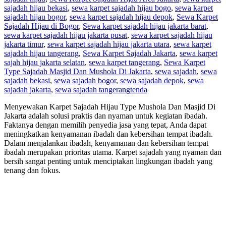
sajadah hijau bekasi
,
sewa karpet sajadah hijau bogo
,
sewa karpet
sajadah hijau bogor
,
sewa karpet sajadah hijau depok
,
Sewa Karpet
Sajadah Hijau di Bogor
,
Sewa karpet sajadah hijau jakarta barat
,
sewa karpet sajadah hijau jakarta pusat
,
sewa karpet sajadah hijau
jakarta timur
,
sewa karpet sajadah hijau jakarta utara
,
sewa karpet
sajadah hijau tangerang
,
Sewa Karpet Sajadah Jakarta
,
sewa karpet
sajah hijau jakarta selatan
,
sewa karpet tangerang
,
Sewa Karpet
Type Sajadah Masjid Dan Mushola Di Jakarta
,
sewa sajadah
,
sewa
sajadah bekasi
,
sewa sajadah bogor
,
sewa sajadah depok
,
sewa
sajadah jakarta
,
sewa sajadah tangerang
tenda
Menyewakan Karpet Sajadah Hijau Type Mushola Dan Masjid Di
Jakarta adalah solusi praktis dan nyaman untuk kegiatan ibadah.
Faktanya dengan memilih penyedia jasa yang tepat, Anda dapat
meningkatkan kenyamanan ibadah dan kebersihan tempat ibadah.
Dalam menjalankan ibadah, kenyamanan dan kebersihan tempat
ibadah merupakan prioritas utama. Karpet sajadah yang nyaman dan
bersih sangat penting untuk menciptakan lingkungan ibadah yang
tenang dan fokus.