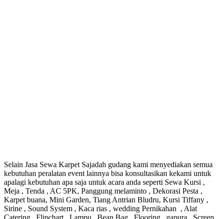
Selain Jasa Sewa Karpet Sajadah gudang kami menyediakan semua
kebutuhan peralatan event lainnya bisa konsultasikan kekami untuk
apalagi kebutuhan apa saja untuk acara anda seperti Sewa Kursi ,
Meja , Tenda , AC 5PK, Panggung melaminto , Dekorasi Pesta ,
Karpet buana, Mini Garden, Tiang Antrian Bludru, Kursi Tiffany ,
Sirine , Sound System , Kaca rias , wedding Pernikahan , Alat
Catering , Flipchart , Lampu , Bean Bag , Flooring , gapura , Screen