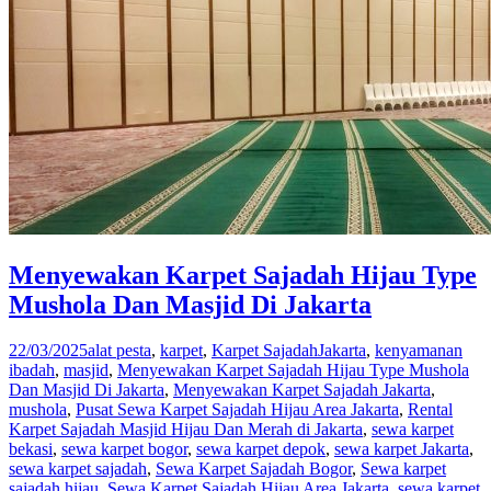
Menyewakan Karpet Sajadah Hijau Type
Mushola Dan Masjid Di Jakarta
22/03/2025
alat pesta
,
karpet
,
Karpet Sajadah
Jakarta
,
kenyamanan
ibadah
,
masjid
,
Menyewakan Karpet Sajadah Hijau Type Mushola
Dan Masjid Di Jakarta
,
Menyewakan Karpet Sajadah Jakarta
,
mushola
,
Pusat Sewa Karpet Sajadah Hijau Area Jakarta
,
Rental
Karpet Sajadah Masjid Hijau Dan Merah di Jakarta
,
sewa karpet
bekasi
,
sewa karpet bogor
,
sewa karpet depok
,
sewa karpet Jakarta
,
sewa karpet sajadah
,
Sewa Karpet Sajadah Bogor
,
Sewa karpet
sajadah hijau
,
Sewa Karpet Sajadah Hijau Area Jakarta
,
sewa karpet