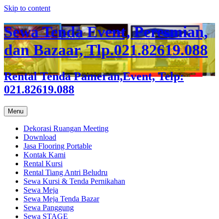
Skip to content
Sewa Tenda Event, Peresmian,
dan Bazaar, Tlp.021.82619.088
Rental Tenda Pameran,Event, Telp:
021.82619.088
Menu
Dekorasi Ruangan Meeting
Download
Jasa Flooring Portable
Kontak Kami
Rental Kursi
Rental Tiang Antri Beludru
Sewa Kursi & Tenda Pernikahan
Sewa Meja
Sewa Meja Tenda Bazar
Sewa Panggung
Sewa STAGE