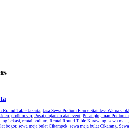
as
ta
 Round Table Jakarta
,
Jasa Sewa Podium Frame Stainless Warna Cokla
siden
,
podium vip
,
Pusat pinjaman alat event
,
Pusat pinjaman Podium al
dang bekasi
,
rental podium
,
Rental Round Table Karawang
,
sewa meja
lat bogor
,
sewa meja bulat Cikampek
,
sewa meja bulat Cikarang
,
Sewa