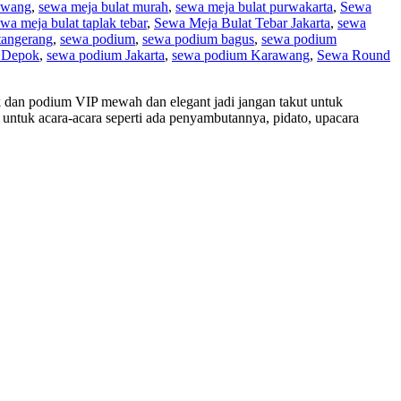
rawang
,
sewa meja bulat murah
,
sewa meja bulat purwakarta
,
Sewa
wa meja bulat taplak tebar
,
Sewa Meja Bulat Tebar Jakarta
,
sewa
tangerang
,
sewa podium
,
sewa podium bagus
,
sewa podium
 Depok
,
sewa podium Jakarta
,
sewa podium Karawang
,
Sewa Round
k dan podium VIP mewah dan elegant jadi jangan takut untuk
untuk acara-acara seperti ada penyambutannya, pidato, upacara