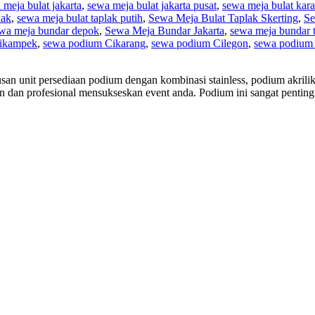
 meja bulat jakarta
,
sewa meja bulat jakarta pusat
,
sewa meja bulat ka
lak
,
sewa meja bulat taplak putih
,
Sewa Meja Bulat Taplak Skerting
,
Se
wa meja bundar depok
,
Sewa Meja Bundar Jakarta
,
sewa meja bundar 
ikampek
,
sewa podium Cikarang
,
sewa podium Cilegon
,
sewa podium
an unit persediaan podium dengan kombinasi stainless, podium akrili
dan profesional mensukseskan event anda. Podium ini sangat penting 