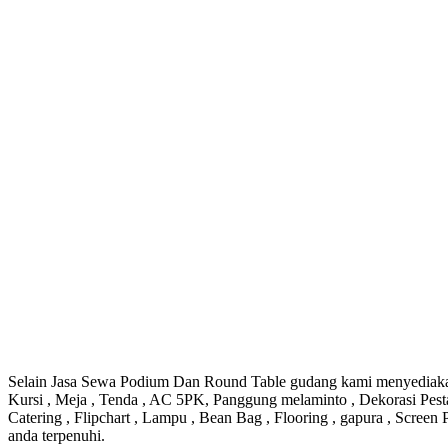
Selain Jasa Sewa Podium Dan Round Table gudang kami menyediakan s
Kursi , Meja , Tenda , AC 5PK, Panggung melaminto , Dekorasi Pesta 
Catering , Flipchart , Lampu , Bean Bag , Flooring , gapura , Scre
anda terpenuhi.