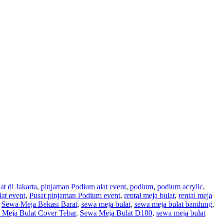
t di Jakarta
,
pinjaman Podium alat event
,
podium
,
podium acrylic
,
at event
,
Pusat pinjaman Podium event
,
rental meja bulat
,
rental meja
,
Sewa Meja Bekasi Barat
,
sewa meja bulat
,
sewa meja bulat bandung
,
 Meja Bulat Cover Tebar
,
Sewa Meja Bulat D180
,
sewa meja bulat