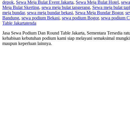
depok
,
Sewa Meja Bulat Event Jakarta
,
Sewa Meja Bulat Hotel
,
sewa
Meja Bulat Skerting
,
sewa meja bulat tangerang
,
Sewa meja bulat tap
meja bundar
,
sewa meja bundar bekasi
,
Sewa Meja Bundar Bogor
,
se
Bandung
,
sewa podium Bekasi
,
sewa podium Bogor
,
sewa podium C
Table Jakarta
tenda
Jasa Sewa Podium Dan Round Table Jakarta, Sementara Tersedia ratus
kehabisan kebutuhan podium kami siap melayani semaksimal mungkin 
maupun keperluan lainnya.