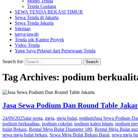
Model Tenda
Tenda Gudang
SEWA TENDA BEKASI TIMUR
Sewa Tenda di Jakarta
Sewa Tenda Jakarta
Sitemap
tanya-jawab
Tenda utk Kantor Proyek
Video Tenda
Yang Saya Pelajari dari Persewaan Tenda
Search for:
Tag Archives: podium berkualit
Jasa Sewa Podium Dan Round Table Jakar
24/09/2025
alat pesta
,
meja
,
meja bulat
,
podium
Jasa Sewa Podium Dan
podium berkualitas
,
podium cokelat
,
podium kalep hitam
,
podium pre
bulat Bekasi
,
Rental Meja Bulat Diameter 180
,
Rental Meja Bulat gu
sewa meja bulat bekasi
,
Sewa Meja Bulat Bekasi Barat
,
sewa meja bu