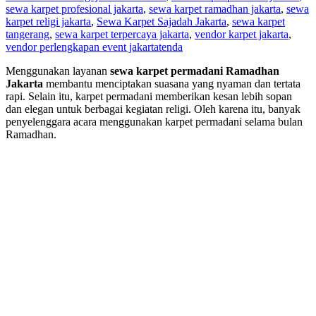
sewa karpet profesional jakarta
,
sewa karpet ramadhan jakarta
,
sewa
karpet religi jakarta
,
Sewa Karpet Sajadah Jakarta
,
sewa karpet
tangerang
,
sewa karpet terpercaya jakarta
,
vendor karpet jakarta
,
vendor perlengkapan event jakarta
tenda
Menggunakan layanan
sewa karpet permadani Ramadhan
Jakarta
membantu menciptakan suasana yang nyaman dan tertata
rapi. Selain itu, karpet permadani memberikan kesan lebih sopan
dan elegan untuk berbagai kegiatan religi. Oleh karena itu, banyak
penyelenggara acara menggunakan karpet permadani selama bulan
Ramadhan.