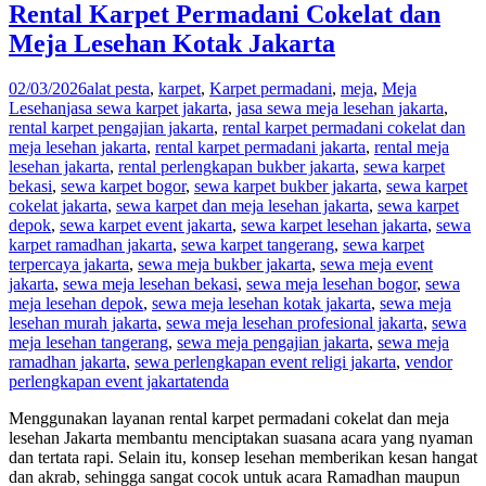
Rental Karpet Permadani Cokelat dan
Meja Lesehan Kotak Jakarta
02/03/2026
alat pesta
,
karpet
,
Karpet permadani
,
meja
,
Meja
Lesehan
jasa sewa karpet jakarta
,
jasa sewa meja lesehan jakarta
,
rental karpet pengajian jakarta
,
rental karpet permadani cokelat dan
meja lesehan jakarta
,
rental karpet permadani jakarta
,
rental meja
lesehan jakarta
,
rental perlengkapan bukber jakarta
,
sewa karpet
bekasi
,
sewa karpet bogor
,
sewa karpet bukber jakarta
,
sewa karpet
cokelat jakarta
,
sewa karpet dan meja lesehan jakarta
,
sewa karpet
depok
,
sewa karpet event jakarta
,
sewa karpet lesehan jakarta
,
sewa
karpet ramadhan jakarta
,
sewa karpet tangerang
,
sewa karpet
terpercaya jakarta
,
sewa meja bukber jakarta
,
sewa meja event
jakarta
,
sewa meja lesehan bekasi
,
sewa meja lesehan bogor
,
sewa
meja lesehan depok
,
sewa meja lesehan kotak jakarta
,
sewa meja
lesehan murah jakarta
,
sewa meja lesehan profesional jakarta
,
sewa
meja lesehan tangerang
,
sewa meja pengajian jakarta
,
sewa meja
ramadhan jakarta
,
sewa perlengkapan event religi jakarta
,
vendor
perlengkapan event jakarta
tenda
Menggunakan layanan rental karpet permadani cokelat dan meja
lesehan Jakarta membantu menciptakan suasana acara yang nyaman
dan tertata rapi. Selain itu, konsep lesehan memberikan kesan hangat
dan akrab, sehingga sangat cocok untuk acara Ramadhan maupun