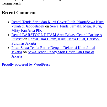
Terima kasih
Recent Comments
Rental Tenda Serut dan Kursi Cover Putih JakartaSewa Kursi
kuliah di Jabodetabek
on
Sewa Tenda Sarnafil, Meja, Kursi,
Misty Fan Area PIK
Rental BARSTOOL HITAM Area Bekasi Central Business
District
on
Rental Tirai Hitam, Kursi, Meja Bulat, Barstool
Pulomas Jakarta
Pusat Sewa Tenda Roder Dengan Dekorasi Kain Juntai
Jakarta
on
Sewa Tenda Ready Stok Besar Dan Luas di
Jakarta
Proudly powered by WordPress