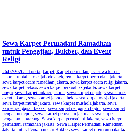
Sewa Karpet Permadani Ramadhan
untuk Pengajian, Bukber, dan Event
Religi
26/02/2026
alat pesta
,
karpet
,
Karpet permadani
jasa sewa karpet
jakarta
,
rental karpet jabodetabek
,
rental karpet permadani jakarta
,
sewa karpet acara ramadhan jakarta
,
sewa karpet acara religi jakarta
,
sewa karpet bekasi
,
sewa karpet berkualitas jakarta
,
sewa karpet
bogor
,
sewa karpet bukber jakarta
,
sewa karpet depok
,
sewa karpet
event jakarta
,
sewa karpet jabodetabek
,
sewa karpet masjid jakarta
,
sewa karpet murah jakarta
,
sewa karpet mushola jakarta
,
sewa
karpet pengajian bekasi
,
sewa karpet pengajian bogor
,
sewa karpet
pengajian depok
,
sewa karpet pengajian jakarta
,
sewa karpet
pengajian tangerang
,
Sewa karpet permadani Jakarta
,
sewa karpet
permadani ramadhan jakarta
,
Sewa Karpet Permadani Ramadhan
Jakarta untuk Pengajian dan Bukber
,
sewa karpet premium jakarta
,