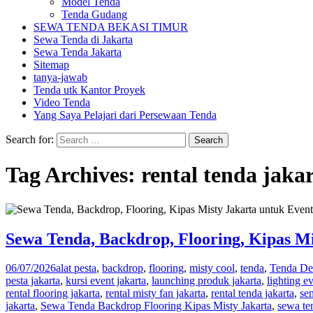
Model Tenda
Tenda Gudang
SEWA TENDA BEKASI TIMUR
Sewa Tenda di Jakarta
Sewa Tenda Jakarta
Sitemap
tanya-jawab
Tenda utk Kantor Proyek
Video Tenda
Yang Saya Pelajari dari Persewaan Tenda
Search for:
Tag Archives: rental tenda jaka
Sewa Tenda, Backdrop, Flooring, Kipas M
06/07/2026
alat pesta
,
backdrop
,
flooring
,
misty cool
,
tenda
,
Tenda Dek
pesta jakarta
,
kursi event jakarta
,
launching produk jakarta
,
lighting ev
rental flooring jakarta
,
rental misty fan jakarta
,
rental tenda jakarta
,
sem
jakarta
,
Sewa Tenda Backdrop Flooring Kipas Misty Jakarta
,
sewa te