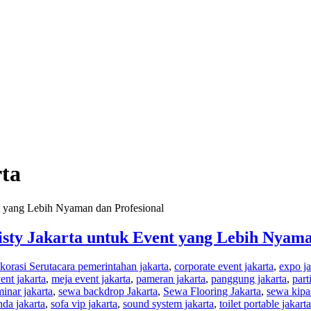
rta
isty Jakarta untuk Event yang Lebih Nyama
orasi Serut
acara pemerintahan jakarta
,
corporate event jakarta
,
expo ja
ent jakarta
,
meja event jakarta
,
pameran jakarta
,
panggung jakarta
,
part
inar jakarta
,
sewa backdrop Jakarta
,
Sewa Flooring Jakarta
,
sewa kipas
nda jakarta
,
sofa vip jakarta
,
sound system jakarta
,
toilet portable jakarta