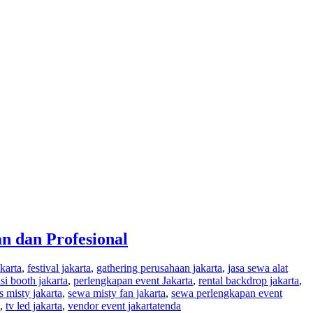
n dan Profesional
karta
,
festival jakarta
,
gathering perusahaan jakarta
,
jasa sewa alat
isi booth jakarta
,
perlengkapan event Jakarta
,
rental backdrop jakarta
,
 misty jakarta
,
sewa misty fan jakarta
,
sewa perlengkapan event
,
tv led jakarta
,
vendor event jakarta
tenda