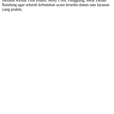
memilih Rental Tirai Hitam, Misty Cool, Panggung, Meja Taman
Bandung agar seluruh kebutuhan acara tersedia dalam satu layanan
yang praktis.