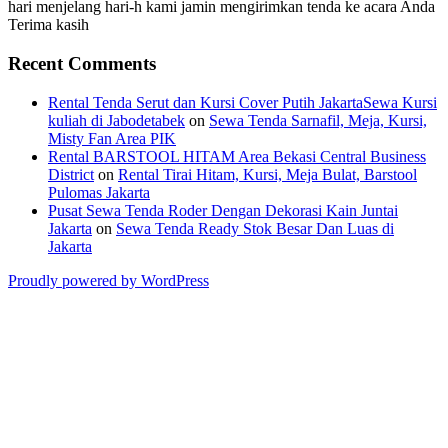
hari menjelang hari-h kami jamin mengirimkan tenda ke acara Anda
Terima kasih
Recent Comments
Rental Tenda Serut dan Kursi Cover Putih JakartaSewa Kursi
kuliah di Jabodetabek
on
Sewa Tenda Sarnafil, Meja, Kursi,
Misty Fan Area PIK
Rental BARSTOOL HITAM Area Bekasi Central Business
District
on
Rental Tirai Hitam, Kursi, Meja Bulat, Barstool
Pulomas Jakarta
Pusat Sewa Tenda Roder Dengan Dekorasi Kain Juntai
Jakarta
on
Sewa Tenda Ready Stok Besar Dan Luas di
Jakarta
Proudly powered by WordPress