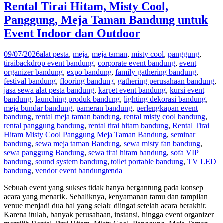
Rental Tirai Hitam, Misty Cool,
Panggung, Meja Taman Bandung untuk
Event Indoor dan Outdoor
09/07/2026
alat pesta
,
meja
,
meja taman
,
misty cool
,
panggung
,
tirai
backdrop event bandung
,
corporate event bandung
,
event
organizer bandung
,
expo bandung
,
family gathering bandung
,
festival bandung
,
flooring bandung
,
gathering perusahaan bandung
,
jasa sewa alat pesta bandung
,
karpet event bandung
,
kursi event
bandung
,
launching produk bandung
,
lighting dekorasi bandung
,
meja bundar bandung
,
pameran bandung
,
perlengkapan event
bandung
,
rental meja taman bandung
,
rental misty cool bandung
,
rental panggung bandung
,
rental tirai hitam bandung
,
Rental Tirai
Hitam Misty Cool Panggung Meja Taman Bandung
,
seminar
bandung
,
sewa meja taman Bandung
,
sewa misty fan bandung
,
sewa panggung Bandung
,
sewa tirai hitam bandung
,
sofa VIP
bandung
,
sound system bandung
,
toilet portable bandung
,
TV LED
bandung
,
vendor event bandung
tenda
Sebuah event yang sukses tidak hanya bergantung pada konsep
acara yang menarik. Sebaliknya, kenyamanan tamu dan tampilan
venue menjadi dua hal yang selalu diingat setelah acara berakhir.
Karena itulah, banyak perusahaan, instansi, hingga event organizer