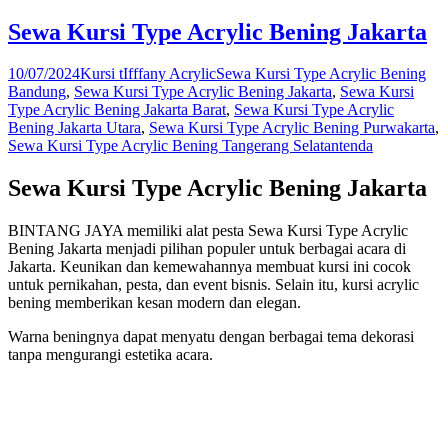
Sewa Kursi Type Acrylic Bening Jakarta
10/07/2024
Kursi tIfffany Acrylic
Sewa Kursi Type Acrylic Bening
Bandung
,
Sewa Kursi Type Acrylic Bening Jakarta
,
Sewa Kursi
Type Acrylic Bening Jakarta Barat
,
Sewa Kursi Type Acrylic
Bening Jakarta Utara
,
Sewa Kursi Type Acrylic Bening Purwakarta
,
Sewa Kursi Type Acrylic Bening Tangerang Selatan
tenda
Sewa Kursi Type Acrylic Bening Jakarta
BINTANG JAYA memiliki alat pesta Sewa Kursi Type Acrylic
Bening Jakarta menjadi pilihan populer untuk berbagai acara di
Jakarta. Keunikan dan kemewahannya membuat kursi ini cocok
untuk pernikahan, pesta, dan event bisnis. Selain itu, kursi acrylic
bening memberikan kesan modern dan elegan.
Warna beningnya dapat menyatu dengan berbagai tema dekorasi
tanpa mengurangi estetika acara.