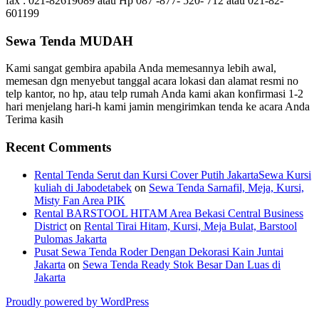
fax : 021-82619089 atau Hp 087 -877- 520- 712 atau 021-82-
601199
Sewa Tenda MUDAH
Kami sangat gembira apabila Anda memesannya lebih awal,
memesan dgn menyebut tanggal acara lokasi dan alamat resmi no
telp kantor, no hp, atau telp rumah Anda kami akan konfirmasi 1-2
hari menjelang hari-h kami jamin mengirimkan tenda ke acara Anda
Terima kasih
Recent Comments
Rental Tenda Serut dan Kursi Cover Putih JakartaSewa Kursi
kuliah di Jabodetabek
on
Sewa Tenda Sarnafil, Meja, Kursi,
Misty Fan Area PIK
Rental BARSTOOL HITAM Area Bekasi Central Business
District
on
Rental Tirai Hitam, Kursi, Meja Bulat, Barstool
Pulomas Jakarta
Pusat Sewa Tenda Roder Dengan Dekorasi Kain Juntai
Jakarta
on
Sewa Tenda Ready Stok Besar Dan Luas di
Jakarta
Proudly powered by WordPress