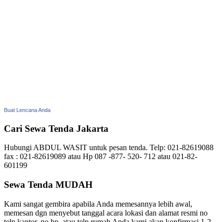
Buat Lencana Anda
Cari Sewa Tenda Jakarta
Hubungi ABDUL WASIT untuk pesan tenda. Telp: 021-82619088
fax : 021-82619089 atau Hp 087 -877- 520- 712 atau 021-82-
601199
Sewa Tenda MUDAH
Kami sangat gembira apabila Anda memesannya lebih awal,
memesan dgn menyebut tanggal acara lokasi dan alamat resmi no
telp kantor, no hp, atau telp rumah Anda kami akan konfirmasi 1-2