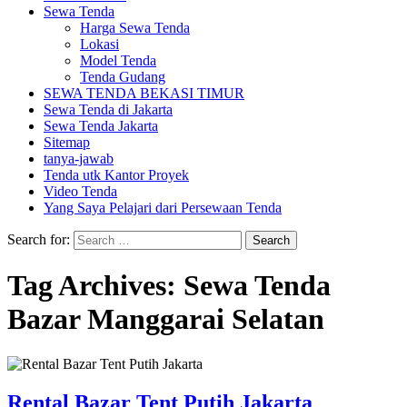
Sewa Tenda
Harga Sewa Tenda
Lokasi
Model Tenda
Tenda Gudang
SEWA TENDA BEKASI TIMUR
Sewa Tenda di Jakarta
Sewa Tenda Jakarta
Sitemap
tanya-jawab
Tenda utk Kantor Proyek
Video Tenda
Yang Saya Pelajari dari Persewaan Tenda
Search for:
Tag Archives: Sewa Tenda
Bazar Manggarai Selatan
Rental Bazar Tent Putih Jakarta