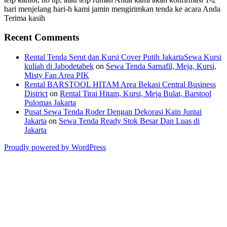
hari menjelang hari-h kami jamin mengirimkan tenda ke acara Anda
Terima kasih
Recent Comments
Rental Tenda Serut dan Kursi Cover Putih JakartaSewa Kursi
kuliah di Jabodetabek
on
Sewa Tenda Sarnafil, Meja, Kursi,
Misty Fan Area PIK
Rental BARSTOOL HITAM Area Bekasi Central Business
District
on
Rental Tirai Hitam, Kursi, Meja Bulat, Barstool
Pulomas Jakarta
Pusat Sewa Tenda Roder Dengan Dekorasi Kain Juntai
Jakarta
on
Sewa Tenda Ready Stok Besar Dan Luas di
Jakarta
Proudly powered by WordPress