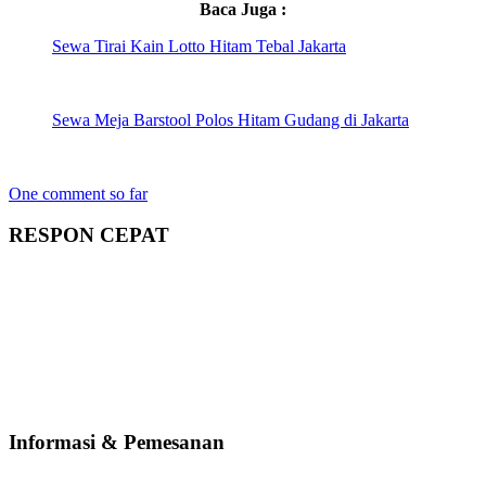
Baca Juga :
Sewa Tirai Kain Lotto Hitam Tebal Jakarta
Sewa Meja Barstool Polos Hitam Gudang di Jakarta
One comment so far
RESPON CEPAT
Informasi & Pemesanan