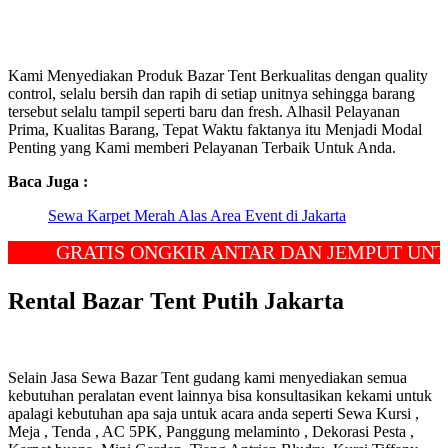
Kami Menyediakan Produk Bazar Tent Berkualitas dengan quality
control, selalu bersih dan rapih di setiap unitnya sehingga barang
tersebut selalu tampil seperti baru dan fresh. Alhasil Pelayanan
Prima, Kualitas Barang, Tepat Waktu faktanya itu Menjadi Modal
Penting yang Kami memberi Pelayanan Terbaik Untuk Anda.
Baca Juga :
Sewa Karpet Merah Alas Area Event di Jakarta
GRATIS ONGKIR ANTAR DAN JEMPUT UNTUK 
Rental Bazar Tent Putih Jakarta
Selain Jasa Sewa Bazar Tent gudang kami menyediakan semua
kebutuhan peralatan event lainnya bisa konsultasikan kekami untuk
apalagi kebutuhan apa saja untuk acara anda seperti Sewa Kursi ,
Meja , Tenda , AC 5PK, Panggung melaminto , Dekorasi Pesta ,