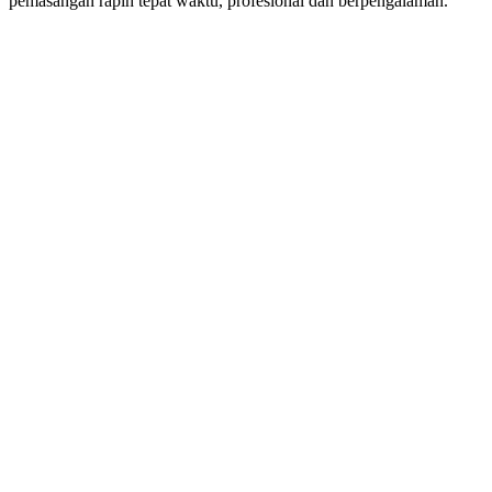
pemasangan rapih tepat waktu, profesional dan berpengalaman.