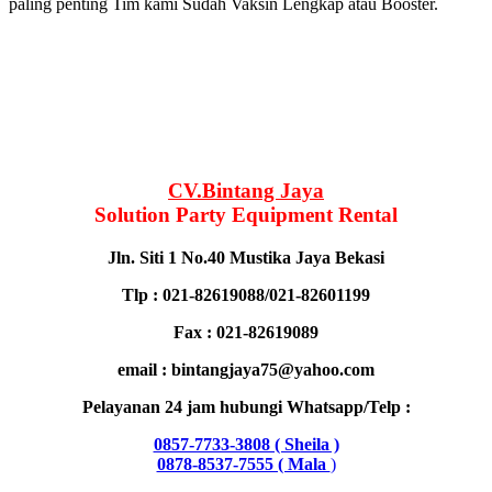
paling penting Tim kami Sudah Vaksin Lengkap atau Booster.
CV.Bintang Jaya
Solution Party Equipment Rental
Jln. Siti 1 No.40 Mustika Jaya Bekasi
Tlp : 021-82619088/021-82601199
Fax : 021-82619089
email : bintangjaya75@yahoo.com
Pelayanan 24 jam hubungi Whatsapp/Telp :
0857-7733-3808 ( Sheila )
0878-8537-7555 ( Mala
)