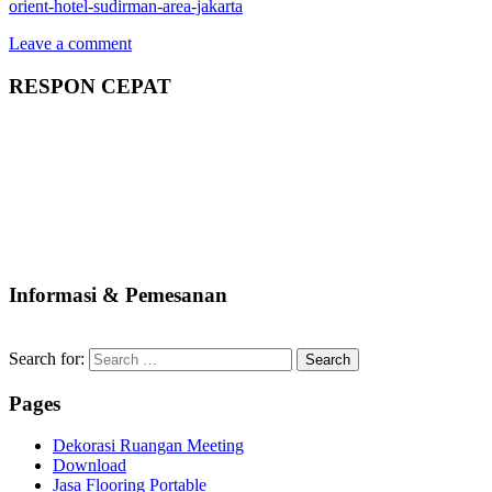
orient-hotel-sudirman-area-jakarta
Leave a comment
RESPON CEPAT
Informasi & Pemesanan
Search for:
Pages
Dekorasi Ruangan Meeting
Download
Jasa Flooring Portable