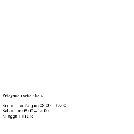
Pelayanan setiap hari:
Senin – Jum’at jam 08.00 – 17.00
Sabtu jam 08.00 – 14.00
Minggu LIBUR