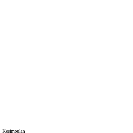
Kesimpulan