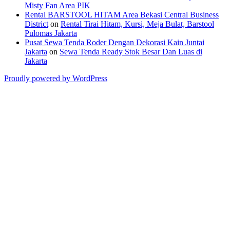
Misty Fan Area PIK
Rental BARSTOOL HITAM Area Bekasi Central Business
District
on
Rental Tirai Hitam, Kursi, Meja Bulat, Barstool
Pulomas Jakarta
Pusat Sewa Tenda Roder Dengan Dekorasi Kain Juntai
Jakarta
on
Sewa Tenda Ready Stok Besar Dan Luas di
Jakarta
Proudly powered by WordPress