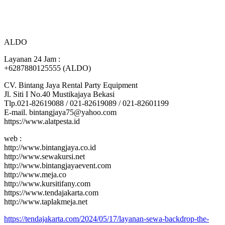
ALDO
Layanan 24 Jam :
+6287880125555 (ALDO)
CV. Bintang Jaya Rental Party Equipment
Jl. Siti I No.40 Mustikajaya Bekasi
Tlp.021-82619088 / 021-82619089 / 021-82601199
E-mail. bintangjaya75@yahoo.com
https://www.alatpesta.id
web :
http://www.bintangjaya.co.id
http://www.sewakursi.net
http://www.bintangjayaevent.com
http://www.meja.co
http://www.kursitifany.com
https://www.tendajakarta.com
http://www.taplakmeja.net
https://tendajakarta.com/2024/05/17/layanan-sewa-backdrop-the-