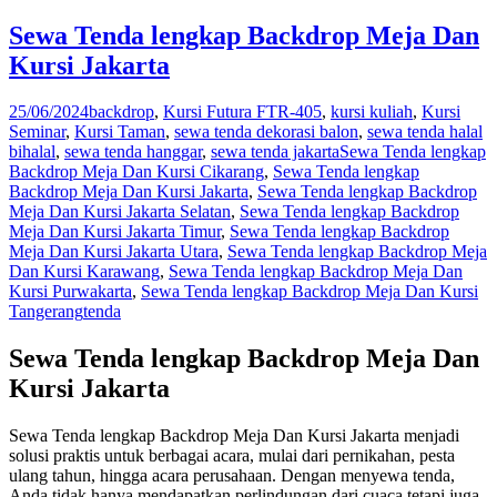
Sewa Tenda lengkap Backdrop Meja Dan
Kursi Jakarta
25/06/2024
backdrop
,
Kursi Futura FTR-405
,
kursi kuliah
,
Kursi
Seminar
,
Kursi Taman
,
sewa tenda dekorasi balon
,
sewa tenda halal
bihalal
,
sewa tenda hanggar
,
sewa tenda jakarta
Sewa Tenda lengkap
Backdrop Meja Dan Kursi Cikarang
,
Sewa Tenda lengkap
Backdrop Meja Dan Kursi Jakarta
,
Sewa Tenda lengkap Backdrop
Meja Dan Kursi Jakarta Selatan
,
Sewa Tenda lengkap Backdrop
Meja Dan Kursi Jakarta Timur
,
Sewa Tenda lengkap Backdrop
Meja Dan Kursi Jakarta Utara
,
Sewa Tenda lengkap Backdrop Meja
Dan Kursi Karawang
,
Sewa Tenda lengkap Backdrop Meja Dan
Kursi Purwakarta
,
Sewa Tenda lengkap Backdrop Meja Dan Kursi
Tangerang
tenda
Sewa Tenda lengkap Backdrop Meja Dan
Kursi Jakarta
Sewa Tenda lengkap Backdrop Meja Dan Kursi Jakarta menjadi
solusi praktis untuk berbagai acara, mulai dari pernikahan, pesta
ulang tahun, hingga acara perusahaan. Dengan menyewa tenda,
Anda tidak hanya mendapatkan perlindungan dari cuaca tetapi juga