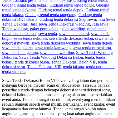
14/03/2023
alat pesta
,
tenda
,
tenda dekorasi
Gudang rental tenda
,
Gudang rental tenda bekasi
,
Gudang rental tenda bogor
,
Gudang
rental tenda dekorasi
,
Gudang rental tenda depok
,
Gudang rental
tenda jakarta
,
Gudang rental tenda tangerang
,
Gudang tenda
dekorasi DKI Jakarta
,
Gudang tenda dekorasi Siap sewa
,
Jasa Sewa
Tenda Dekorasi
,
Jasa sewa Tenda Dekorasi wedding
,
Jasa sewa
Tenda wedding
,
paket pernikahan
,
paket wedding
,
rental tenda
,
rental tenda dekorasi
,
sewa tenda
,
sewa tenda bekasi
,
sewa tenda
bogor
,
sewa tenda dekorasi
,
sewa tenda dekorasi balon
,
sewa tenda
dekorasi mewah
,
sewa tenda dekorasi wedding
,
sewa tenda depok
,
sewa tenda jakarta
,
sewa tenda karawang
,
sewa tenda purwakarta
,
sewa tenda tangerang
,
sewa tenda wedding
,
Sewa Tenda Wedding
Dekorasi
,
Sewa Tenda Wedding Dekorasi Balon
,
tenda
,
tenda
bekasi
,
tenda dekorasi balon
,
Tenda Dekorasi Balon VIP
,
tenda
dekorasi serut
,
Tenda Dekorasi VIP
,
tenda jakarta
,
tenda pernikahan
,
tenda vip
tenda
Sewa Tenda Dekorasi Balon VIP event Ulang tahun dan pernikahan
melayani berbagai macam acara di jabodetabek. Tersedia banyak
persediaan tenda dengan beberapa dekorasi seperti dekorasi serut,
dekorasi balon dan tenda transparan yang akan turut memeriahkan
event anda. Tenda ini sangat cocok untuk event yang membutuhkan
sebuah ruangan seperti event musik, pernikahan, event kantor, event
keagamaan dan event lainnya. Tenda kami sangat kokoh tahan
angin dan goncangan serta terpal yang kuat tahan angin dan bocor.