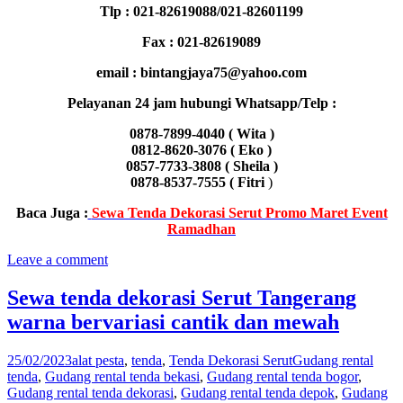
Tlp : 021-82619088/021-82601199
Fax : 021-82619089
email : bintangjaya75@yahoo.com
Pelayanan 24 jam hubungi Whatsapp/Telp :
0878-7899-4040 ( Wita )
0812-8620-3076 ( Eko )
0857-7733-3808 ( Sheila )
0878-8537-7555 ( Fitri
)
Baca Juga :
Sewa Tenda Dekorasi Serut Promo Maret Event
Ramadhan
Leave a comment
Sewa tenda dekorasi Serut Tangerang
warna bervariasi cantik dan mewah
25/02/2023
alat pesta
,
tenda
,
Tenda Dekorasi Serut
Gudang rental
tenda
,
Gudang rental tenda bekasi
,
Gudang rental tenda bogor
,
Gudang rental tenda dekorasi
,
Gudang rental tenda depok
,
Gudang