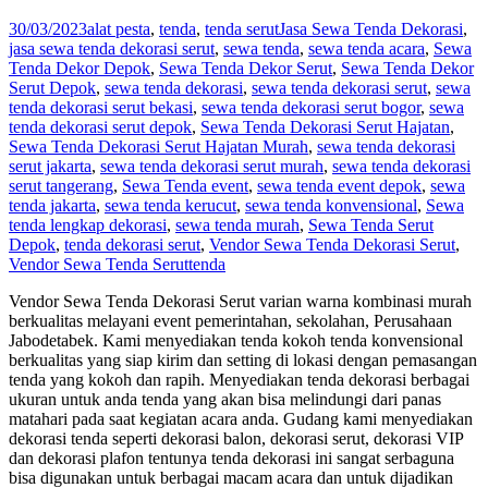
30/03/2023
alat pesta
,
tenda
,
tenda serut
Jasa Sewa Tenda Dekorasi
,
jasa sewa tenda dekorasi serut
,
sewa tenda
,
sewa tenda acara
,
Sewa
Tenda Dekor Depok
,
Sewa Tenda Dekor Serut
,
Sewa Tenda Dekor
Serut Depok
,
sewa tenda dekorasi
,
sewa tenda dekorasi serut
,
sewa
tenda dekorasi serut bekasi
,
sewa tenda dekorasi serut bogor
,
sewa
tenda dekorasi serut depok
,
Sewa Tenda Dekorasi Serut Hajatan
,
Sewa Tenda Dekorasi Serut Hajatan Murah
,
sewa tenda dekorasi
serut jakarta
,
sewa tenda dekorasi serut murah
,
sewa tenda dekorasi
serut tangerang
,
Sewa Tenda event
,
sewa tenda event depok
,
sewa
tenda jakarta
,
sewa tenda kerucut
,
sewa tenda konvensional
,
Sewa
tenda lengkap dekorasi
,
sewa tenda murah
,
Sewa Tenda Serut
Depok
,
tenda dekorasi serut
,
Vendor Sewa Tenda Dekorasi Serut
,
Vendor Sewa Tenda Serut
tenda
Vendor Sewa Tenda Dekorasi Serut varian warna kombinasi murah
berkualitas melayani event pemerintahan, sekolahan, Perusahaan
Jabodetabek. Kami menyediakan tenda kokoh tenda konvensional
berkualitas yang siap kirim dan setting di lokasi dengan pemasangan
tenda yang kokoh dan rapih. Menyediakan tenda dekorasi berbagai
ukuran untuk anda tenda yang akan bisa melindungi dari panas
matahari pada saat kegiatan acara anda. Gudang kami menyediakan
dekorasi tenda seperti dekorasi balon, dekorasi serut, dekorasi VIP
dan dekorasi plafon tentunya tenda dekorasi ini sangat serbaguna
bisa digunakan untuk berbagai macam acara dan untuk dijadikan