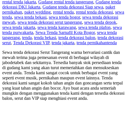
rental tenda jakarta
,
Gudang rental tenda tangerang
,
Gudang tenda
dekorasi DKI Jakarta
,
Gudang tenda dekorasi Siap sewa
,
paket
pernikahan
,
paket wedding
,
rental tenda
,
rental tenda dekorasi
,
sewa
tenda
,
sewa tenda bekasi
,
sewa tenda bogor
,
sewa tenda dekorasi
mewah
,
sewa tenda dekorasi serut tangerang
,
sewa tenda depok
,
sewa tenda jakarta
,
sewa tenda karawang
,
sewa tenda plafon
,
sewa
tenda purwakarta
,
Sewa Tenda Sarnafil Kota Bogor
,
sewa tenda
tangerang
,
tenda
,
tenda bekasi
,
tenda dekorasi balon
,
tenda dekorasi
serut
,
Tenda Dekorasi VIP
,
tenda jakarta
,
tenda pernikahan
tenda
Sewa tenda dekorasi Serut Tangerang warna bervariasi cantik dan
mewah terima juga pemesanan event di berbagai wilayah di
jabodetabek dan sekitarnya. Tersedia banyak stok persediaan tenda
di gudang kami yang akan turut memeriahkan dan mensukseskan
event anda. Tenda kami sangat cocok untuk berbagai event yang
seperti event musik, pernikahan maupun event lainnya. Tenda
dekorasi kami sangat kokoh tahan angin dan goncangan serta terpal
yang kuat tahan angin dan bocor. Ayo buat acara anda semeriah
mungkin dengan menggunakan tenda kami dengan tersedia dekorasi
balon, serut dan VIP siap menghiasi event anda.