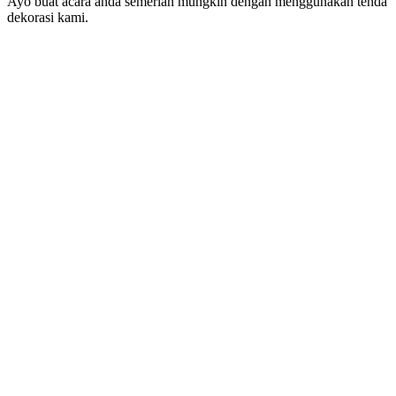
Ayo buat acara anda semeriah mungkin dengan menggunakan tenda
dekorasi kami.