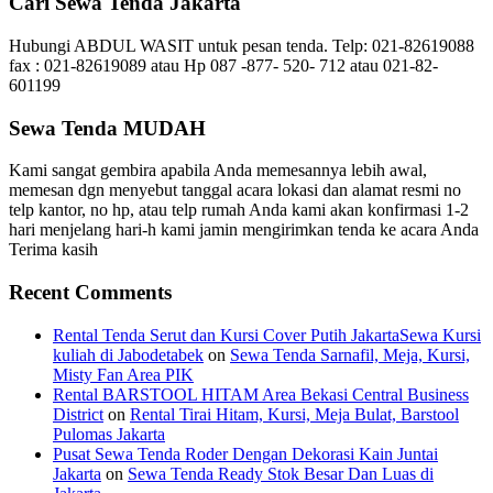
Cari Sewa Tenda Jakarta
Hubungi ABDUL WASIT untuk pesan tenda. Telp: 021-82619088
fax : 021-82619089 atau Hp 087 -877- 520- 712 atau 021-82-
601199
Sewa Tenda MUDAH
Kami sangat gembira apabila Anda memesannya lebih awal,
memesan dgn menyebut tanggal acara lokasi dan alamat resmi no
telp kantor, no hp, atau telp rumah Anda kami akan konfirmasi 1-2
hari menjelang hari-h kami jamin mengirimkan tenda ke acara Anda
Terima kasih
Recent Comments
Rental Tenda Serut dan Kursi Cover Putih JakartaSewa Kursi
kuliah di Jabodetabek
on
Sewa Tenda Sarnafil, Meja, Kursi,
Misty Fan Area PIK
Rental BARSTOOL HITAM Area Bekasi Central Business
District
on
Rental Tirai Hitam, Kursi, Meja Bulat, Barstool
Pulomas Jakarta
Pusat Sewa Tenda Roder Dengan Dekorasi Kain Juntai
Jakarta
on
Sewa Tenda Ready Stok Besar Dan Luas di