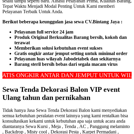
selalu tampil seperti baru. Alhasil Pelayanan Prima, Kualitas Barang,
Tepat Waktu Menjadi Modal Penting Untuk Kami memberi
Pelayanan Terbaik Untuk Anda.
Berikut beberapa keunggulan jasa sewa CV.Bintang Jaya :
Pelayanan full service 24 jam
Produk Original Berkualitas
Barang bersih, kokoh dan
terawat
Memberikan solusi kebutuhan event sukses
Gratis ongkir antar jemput setting untuk minimal order
Pelayanan luas wilayah Jabodetabek dan sekitarnya
Barang steril bersih bebas dari segala macam virus
ONGKIR ANTAR DAN JEMPUT UNTUK WILAYAH 
Sewa Tenda Dekorasi Balon VIP event
Ulang tahun dan pernikahan
Tidak hanya Jasa Sewa Tenda Dekorasi Balon kami menyediakan
semua kebutuhan peralatan event lainnya yang kami rentalkan bisa
konsultasikan kekami untuk kebutuhan apa saja untuk acara anda
diantaranya Sewa Kursi , Meja , Tenda , AC , Panggung melaminto
, Backdrop , Misty cool , Dekorasi Pesta , Karpet Permadani ,