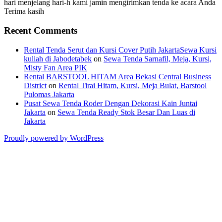
hari menjelang hari-h kami jamin mengirimkan tenda ke acara Anda
Terima kasih
Recent Comments
Rental Tenda Serut dan Kursi Cover Putih JakartaSewa Kursi
kuliah di Jabodetabek
on
Sewa Tenda Sarnafil, Meja, Kursi,
Misty Fan Area PIK
Rental BARSTOOL HITAM Area Bekasi Central Business
District
on
Rental Tirai Hitam, Kursi, Meja Bulat, Barstool
Pulomas Jakarta
Pusat Sewa Tenda Roder Dengan Dekorasi Kain Juntai
Jakarta
on
Sewa Tenda Ready Stok Besar Dan Luas di
Jakarta
Proudly powered by WordPress