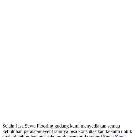
Selain Jasa Sewa Flooring gudang kami menyediakan semua
kebutuhan peralatan event lainnya bisa konsultasikan kekami untuk
apalagi kebutuhan apa saja untuk acara anda seperti Sewa
Kursi
,