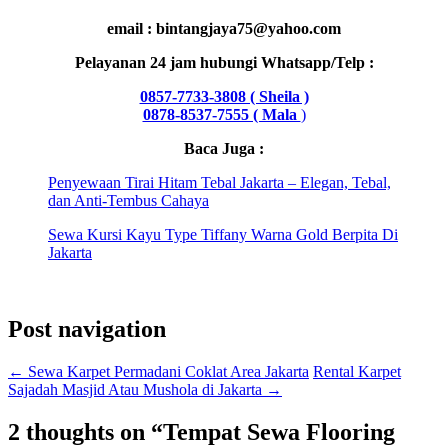
email : bintangjaya75@yahoo.com
Pelayanan 24 jam hubungi Whatsapp/Telp :
0857-7733-3808 ( Sheila )
0878-8537-7555 ( Mala
)
Baca Juga :
Penyewaan Tirai Hitam Tebal Jakarta – Elegan, Tebal,
dan Anti-Tembus Cahaya
Sewa Kursi Kayu Type Tiffany Warna Gold Berpita Di
Jakarta
Post navigation
←
Sewa Karpet Permadani Coklat Area Jakarta
Rental Karpet
Sajadah Masjid Atau Mushola di Jakarta
→
2 thoughts on “
Tempat Sewa Flooring