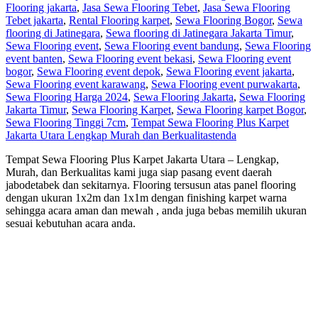
Flooring jakarta
,
Jasa Sewa Flooring Tebet
,
Jasa Sewa Flooring
Tebet jakarta
,
Rental Flooring karpet
,
Sewa Flooring Bogor
,
Sewa
flooring di Jatinegara
,
Sewa flooring di Jatinegara Jakarta Timur
,
Sewa Flooring event
,
Sewa Flooring event bandung
,
Sewa Flooring
event banten
,
Sewa Flooring event bekasi
,
Sewa Flooring event
bogor
,
Sewa Flooring event depok
,
Sewa Flooring event jakarta
,
Sewa Flooring event karawang
,
Sewa Flooring event purwakarta
,
Sewa Flooring Harga 2024
,
Sewa Flooring Jakarta
,
Sewa Flooring
Jakarta Timur
,
Sewa Flooring Karpet
,
Sewa Flooring karpet Bogor
,
Sewa Flooring Tinggi 7cm
,
Tempat Sewa Flooring Plus Karpet
Jakarta Utara Lengkap Murah dan Berkualitas
tenda
Tempat Sewa Flooring Plus Karpet Jakarta Utara – Lengkap,
Murah, dan Berkualitas kami juga siap pasang event daerah
jabodetabek dan sekitarnya. Flooring tersusun atas panel flooring
dengan ukuran 1x2m dan 1x1m dengan finishing karpet warna
sehingga acara aman dan mewah , anda juga bebas memilih ukuran
sesuai kebutuhan acara anda.