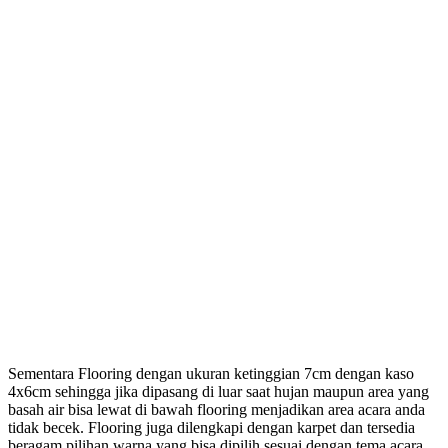
Sementara Flooring dengan ukuran ketinggian 7cm dengan kaso
4x6cm sehingga jika dipasang di luar saat hujan maupun area yang
basah air bisa lewat di bawah flooring menjadikan area acara anda
tidak becek. Flooring juga dilengkapi dengan karpet dan tersedia
beragam pilihan warna yang bisa dipilih sesuai dengan tema acara