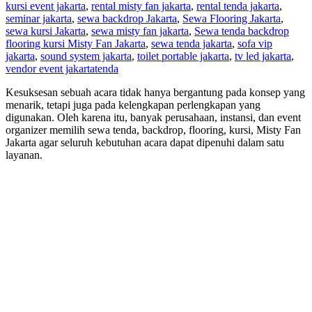
kursi event jakarta
,
rental misty fan jakarta
,
rental tenda jakarta
,
seminar jakarta
,
sewa backdrop Jakarta
,
Sewa Flooring Jakarta
,
sewa kursi Jakarta
,
sewa misty fan jakarta
,
Sewa tenda backdrop
flooring kursi Misty Fan Jakarta
,
sewa tenda jakarta
,
sofa vip
jakarta
,
sound system jakarta
,
toilet portable jakarta
,
tv led jakarta
,
vendor event jakarta
tenda
Kesuksesan sebuah acara tidak hanya bergantung pada konsep yang
menarik, tetapi juga pada kelengkapan perlengkapan yang
digunakan. Oleh karena itu, banyak perusahaan, instansi, dan event
organizer memilih sewa tenda, backdrop, flooring, kursi, Misty Fan
Jakarta agar seluruh kebutuhan acara dapat dipenuhi dalam satu
layanan.