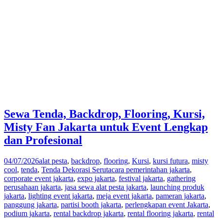
Sewa Tenda, Backdrop, Flooring, Kursi,
Misty Fan Jakarta untuk Event Lengkap
dan Profesional
04/07/2026
alat pesta
,
backdrop
,
flooring
,
Kursi
,
kursi futura
,
misty
cool
,
tenda
,
Tenda Dekorasi Serut
acara pemerintahan jakarta
,
corporate event jakarta
,
expo jakarta
,
festival jakarta
,
gathering
perusahaan jakarta
,
jasa sewa alat pesta jakarta
,
launching produk
jakarta
,
lighting event jakarta
,
meja event jakarta
,
pameran jakarta
,
panggung jakarta
,
partisi booth jakarta
,
perlengkapan event Jakarta
,
podium jakarta
,
rental backdrop jakarta
,
rental flooring jakarta
,
rental