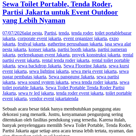
Sewa Toilet Portable, Tenda Roder,
Partisi Jakarta untuk Event Outdoor
yang Lebih Nyaman
07/07/2026
alat pesta
,
Partisi
,
tenda
,
tenda roder
,
toilet portable
bazar
jakarta
,
corporate event jakarta
,
event organizer jakarta
,
expo
jakarta
,
festival jakarta
,
gathering perusahaan jakarta
,
jasa sewa alat
pesta jakarta
,
konser jakarta
,
partisi booth jakarta
,
partisi pameran
jakarta
,
perlengkapan event Jakarta
,
proyek konstruksi jakarta
,
rental
partisi event jakarta
,
rental tenda roder jakarta
,
rental toilet portable
jakarta
,
sewa backdrop Jakarta
,
Sewa Flooring Jakarta
,
sewa kursi
event jakarta
,
sewa lighting jakarta
,
sewa meja event jakarta
,
sewa
pagar pembatas jakarta
,
Sewa panggung Jakarta
,
sewa partisi
jakarta
,
sewa sound system jakarta
,
sewa tenda roder jakarta
,
sewa
toilet portable Jakarta
,
Sewa Toilet Portable Tenda Roder Partisi
Jakarta
,
sewa tv led jakarta
,
tenda roder event jakarta
,
toilet portable
event jakarta
,
vendor event jakarta
tenda
Sebuah acara besar tidak hanya membutuhkan panggung atau
dekorasi yang menarik. Justru, kenyamanan pengunjung sering
ditentukan oleh fasilitas pendukung yang tersedia. Karena itulah,
banyak penyelenggara memilih Sewa Toilet Portable, Tenda Roder,
Partisi Jakarta agar setiap area acara terasa lebih tertata, nyaman, dan