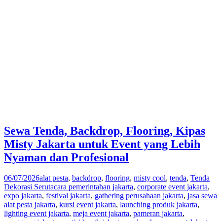
Sewa Tenda, Backdrop, Flooring, Kipas
Misty Jakarta untuk Event yang Lebih
Nyaman dan Profesional
06/07/2026
alat pesta
,
backdrop
,
flooring
,
misty cool
,
tenda
,
Tenda
Dekorasi Serut
acara pemerintahan jakarta
,
corporate event jakarta
,
expo jakarta
,
festival jakarta
,
gathering perusahaan jakarta
,
jasa sewa
alat pesta jakarta
,
kursi event jakarta
,
launching produk jakarta
,
lighting event jakarta
,
meja event jakarta
,
pameran jakarta
,