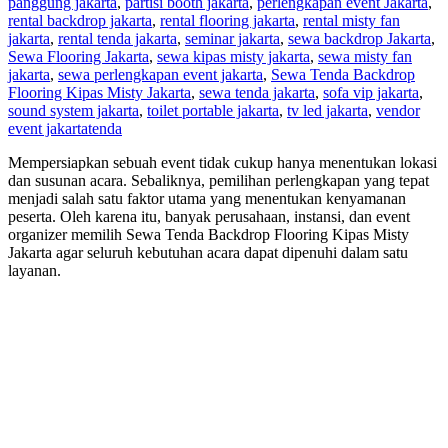
panggung jakarta
,
partisi booth jakarta
,
perlengkapan event Jakarta
,
rental backdrop jakarta
,
rental flooring jakarta
,
rental misty fan
jakarta
,
rental tenda jakarta
,
seminar jakarta
,
sewa backdrop Jakarta
,
Sewa Flooring Jakarta
,
sewa kipas misty jakarta
,
sewa misty fan
jakarta
,
sewa perlengkapan event jakarta
,
Sewa Tenda Backdrop
Flooring Kipas Misty Jakarta
,
sewa tenda jakarta
,
sofa vip jakarta
,
sound system jakarta
,
toilet portable jakarta
,
tv led jakarta
,
vendor
event jakarta
tenda
Mempersiapkan sebuah event tidak cukup hanya menentukan lokasi
dan susunan acara. Sebaliknya, pemilihan perlengkapan yang tepat
menjadi salah satu faktor utama yang menentukan kenyamanan
peserta. Oleh karena itu, banyak perusahaan, instansi, dan event
organizer memilih Sewa Tenda Backdrop Flooring Kipas Misty
Jakarta agar seluruh kebutuhan acara dapat dipenuhi dalam satu
layanan.