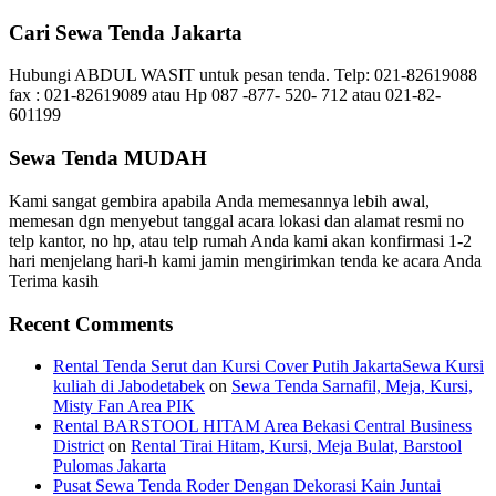
Cari Sewa Tenda Jakarta
Hubungi ABDUL WASIT untuk pesan tenda. Telp: 021-82619088
fax : 021-82619089 atau Hp 087 -877- 520- 712 atau 021-82-
601199
Sewa Tenda MUDAH
Kami sangat gembira apabila Anda memesannya lebih awal,
memesan dgn menyebut tanggal acara lokasi dan alamat resmi no
telp kantor, no hp, atau telp rumah Anda kami akan konfirmasi 1-2
hari menjelang hari-h kami jamin mengirimkan tenda ke acara Anda
Terima kasih
Recent Comments
Rental Tenda Serut dan Kursi Cover Putih JakartaSewa Kursi
kuliah di Jabodetabek
on
Sewa Tenda Sarnafil, Meja, Kursi,
Misty Fan Area PIK
Rental BARSTOOL HITAM Area Bekasi Central Business
District
on
Rental Tirai Hitam, Kursi, Meja Bulat, Barstool
Pulomas Jakarta
Pusat Sewa Tenda Roder Dengan Dekorasi Kain Juntai