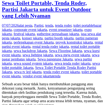
Sewa Toilet Portable, Tenda Roder,
Partisi Jakarta untuk Event Outdoor
yang Lebih Nyaman
07/07/2026
alat pesta
,
Partisi
,
tenda
,
tenda roder
,
toilet portable
bazar
jakarta
,
corporate event jakarta
,
event organizer jakarta
,
expo
jakarta
,
festival jakarta
,
gathering perusahaan jakarta
,
jasa sewa alat
pesta jakarta
,
konser jakarta
,
partisi booth jakarta
,
partisi pameran
jakarta
,
perlengkapan event Jakarta
,
proyek konstruksi jakarta
,
rental
partisi event jakarta
,
rental tenda roder jakarta
,
rental toilet portable
jakarta
,
sewa backdrop Jakarta
,
Sewa Flooring Jakarta
,
sewa kursi
event jakarta
,
sewa lighting jakarta
,
sewa meja event jakarta
,
sewa
pagar pembatas jakarta
,
Sewa panggung Jakarta
,
sewa partisi
jakarta
,
sewa sound system jakarta
,
sewa tenda roder jakarta
,
sewa
toilet portable Jakarta
,
Sewa Toilet Portable Tenda Roder Partisi
Jakarta
,
sewa tv led jakarta
,
tenda roder event jakarta
,
toilet portable
event jakarta
,
vendor event jakarta
tenda
Sebuah acara besar tidak hanya membutuhkan panggung atau
dekorasi yang menarik. Justru, kenyamanan pengunjung sering
ditentukan oleh fasilitas pendukung yang tersedia. Karena itulah,
banyak penyelenggara memilih Sewa Toilet Portable, Tenda Roder,
Partisi Jakarta agar setiap area acara terasa lebih tertata, nyaman, dan