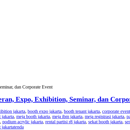
ran, Expo, Exhibition, Seminar, dan Corpo
ibition jakarta
,
booth expo jakarta
,
booth tenant jakarta
,
corporate event
 jakarta
,
meja booth jakarta
,
meja ibm jakarta
,
meja registrasi jakarta
,
p
,
podium acrylic jakarta
,
rental partisi r8 jakarta
,
sekat booth jakarta
,
se
 jakarta
tenda