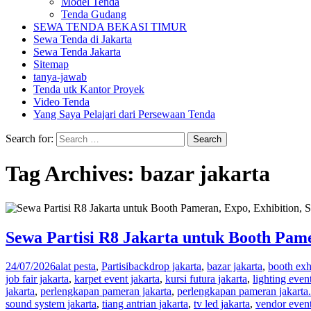
Model Tenda
Tenda Gudang
SEWA TENDA BEKASI TIMUR
Sewa Tenda di Jakarta
Sewa Tenda Jakarta
Sitemap
tanya-jawab
Tenda utk Kantor Proyek
Video Tenda
Yang Saya Pelajari dari Persewaan Tenda
Search for:
Tag Archives: bazar jakarta
Sewa Partisi R8 Jakarta untuk Booth Pame
24/07/2026
alat pesta
,
Partisi
backdrop jakarta
,
bazar jakarta
,
booth exh
job fair jakarta
,
karpet event jakarta
,
kursi futura jakarta
,
lighting event
jakarta
,
perlengkapan pameran jakarta
,
perlengkapan pameran jakarta.
sound system jakarta
,
tiang antrian jakarta
,
tv led jakarta
,
vendor event