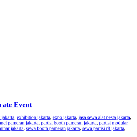
rate Event
 jakarta
,
exhibition jakarta
,
expo jakarta
,
jasa sewa alat pesta jakarta
,
anel pameran jakarta
,
partisi booth pameran jakarta
,
partisi modular
minar jakarta
,
sewa booth pameran jakarta
,
sewa partisi r8 jakarta
,