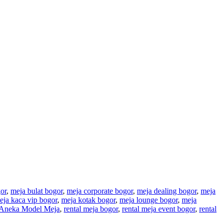
or
,
meja bulat bogor
,
meja corporate bogor
,
meja dealing bogor
,
meja
eja kaca vip bogor
,
meja kotak bogor
,
meja lounge bogor
,
meja
 Aneka Model Meja
,
rental meja bogor
,
rental meja event bogor
,
rental