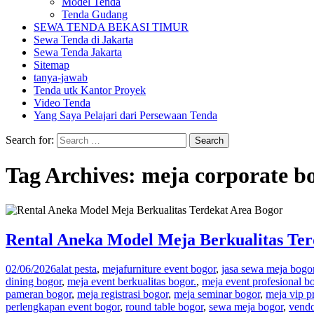
Model Tenda
Tenda Gudang
SEWA TENDA BEKASI TIMUR
Sewa Tenda di Jakarta
Sewa Tenda Jakarta
Sitemap
tanya-jawab
Tenda utk Kantor Proyek
Video Tenda
Yang Saya Pelajari dari Persewaan Tenda
Search for:
Tag Archives: meja corporate b
Rental Aneka Model Meja Berkualitas Ter
02/06/2026
alat pesta
,
meja
furniture event bogor
,
jasa sewa meja bogo
dining bogor
,
meja event berkualitas bogor.
,
meja event profesional b
pameran bogor
,
meja registrasi bogor
,
meja seminar bogor
,
meja vip 
perlengkapan event bogor
,
round table bogor
,
sewa meja bogor
,
vendo