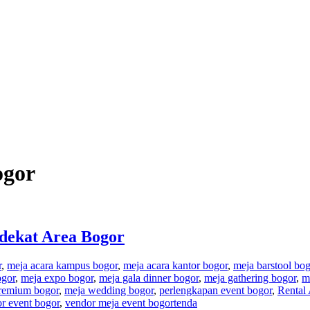
ogor
dekat Area Bogor
r
,
meja acara kampus bogor
,
meja acara kantor bogor
,
meja barstool bog
ogor
,
meja expo bogor
,
meja gala dinner bogor
,
meja gathering bogor
,
m
premium bogor
,
meja wedding bogor
,
perlengkapan event bogor
,
Rental
r event bogor
,
vendor meja event bogor
tenda