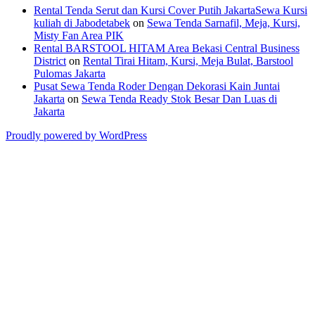
Rental Tenda Serut dan Kursi Cover Putih JakartaSewa Kursi
kuliah di Jabodetabek
on
Sewa Tenda Sarnafil, Meja, Kursi,
Misty Fan Area PIK
Rental BARSTOOL HITAM Area Bekasi Central Business
District
on
Rental Tirai Hitam, Kursi, Meja Bulat, Barstool
Pulomas Jakarta
Pusat Sewa Tenda Roder Dengan Dekorasi Kain Juntai
Jakarta
on
Sewa Tenda Ready Stok Besar Dan Luas di
Jakarta
Proudly powered by WordPress