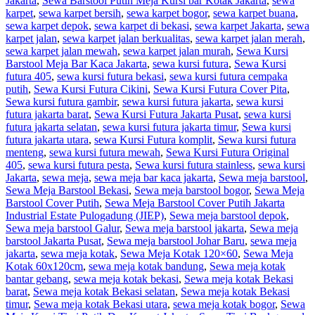
Jakarta
,
Sewa Barstool Putih Meja Kursi bar Kotak Jakarta
,
sewa
karpet
,
sewa karpet bersih
,
sewa karpet bogor
,
sewa karpet buana
,
sewa karpet depok
,
sewa karpet di bekasi
,
sewa karpet Jakarta
,
sewa
karpet jalan
,
sewa karpet jalan berkualitas
,
sewa karpet jalan merah
,
sewa karpet jalan mewah
,
sewa karpet jalan murah
,
Sewa Kursi
Barstool Meja Bar Kaca Jakarta
,
sewa kursi futura
,
Sewa Kursi
futura 405
,
sewa kursi futura bekasi
,
sewa kursi futura cempaka
putih
,
Sewa Kursi Futura Cikini
,
Sewa Kursi Futura Cover Pita
,
Sewa kursi futura gambir
,
sewa kursi futura jakarta
,
sewa kursi
futura jakarta barat
,
Sewa Kursi Futura Jakarta Pusat
,
sewa kursi
futura jakarta selatan
,
sewa kursi futura jakarta timur
,
Sewa kursi
futura jakarta utara
,
sewa Kursi Futura komplit
,
Sewa kursi futura
menteng
,
sewa kursi futura mewah
,
Sewa Kursi Futura Original
405
,
sewa kursi futura pesta
,
Sewa kursi futura stainless
,
sewa kursi
Jakarta
,
sewa meja
,
sewa meja bar kaca jakarta
,
Sewa meja barstool
,
Sewa Meja Barstool Bekasi
,
Sewa meja barstool bogor
,
Sewa Meja
Barstool Cover Putih
,
Sewa Meja Barstool Cover Putih Jakarta
Industrial Estate Pulogadung (JIEP)
,
Sewa meja barstool depok
,
Sewa meja barstool Galur
,
Sewa meja barstool jakarta
,
Sewa meja
barstool Jakarta Pusat
,
Sewa meja barstool Johar Baru
,
sewa meja
jakarta
,
sewa meja kotak
,
Sewa Meja Kotak 120×60
,
Sewa Meja
Kotak 60x120cm
,
sewa meja kotak bandung
,
Sewa meja kotak
bantar gebang
,
sewa meja kotak bekasi
,
Sewa meja kotak Bekasi
barat
,
Sewa meja kotak Bekasi selatan
,
Sewa meja kotak Bekasi
timur
,
Sewa meja kotak Bekasi utara
,
sewa meja kotak bogor
,
Sewa