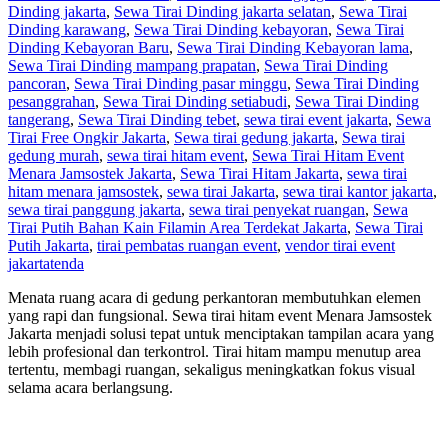
Dinding jakarta
,
Sewa Tirai Dinding jakarta selatan
,
Sewa Tirai
Dinding karawang
,
Sewa Tirai Dinding kebayoran
,
Sewa Tirai
Dinding Kebayoran Baru
,
Sewa Tirai Dinding Kebayoran lama
,
Sewa Tirai Dinding mampang prapatan
,
Sewa Tirai Dinding
pancoran
,
Sewa Tirai Dinding pasar minggu
,
Sewa Tirai Dinding
pesanggrahan
,
Sewa Tirai Dinding setiabudi
,
Sewa Tirai Dinding
tangerang
,
Sewa Tirai Dinding tebet
,
sewa tirai event jakarta
,
Sewa
Tirai Free Ongkir Jakarta
,
Sewa tirai gedung jakarta
,
Sewa tirai
gedung murah
,
sewa tirai hitam event
,
Sewa Tirai Hitam Event
Menara Jamsostek Jakarta
,
Sewa Tirai Hitam Jakarta
,
sewa tirai
hitam menara jamsostek
,
sewa tirai Jakarta
,
sewa tirai kantor jakarta
,
sewa tirai panggung jakarta
,
sewa tirai penyekat ruangan
,
Sewa
Tirai Putih Bahan Kain Filamin Area Terdekat Jakarta
,
Sewa Tirai
Putih Jakarta
,
tirai pembatas ruangan event
,
vendor tirai event
jakarta
tenda
Menata ruang acara di gedung perkantoran membutuhkan elemen
yang rapi dan fungsional. Sewa tirai hitam event Menara Jamsostek
Jakarta menjadi solusi tepat untuk menciptakan tampilan acara yang
lebih profesional dan terkontrol. Tirai hitam mampu menutup area
tertentu, membagi ruangan, sekaligus meningkatkan fokus visual
selama acara berlangsung.