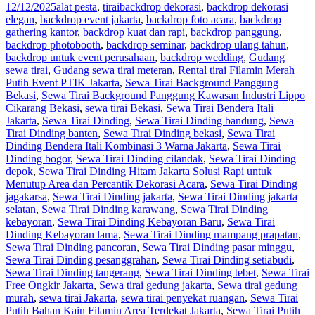
12/12/2025
alat pesta
,
tirai
backdrop dekorasi
,
backdrop dekorasi
elegan
,
backdrop event jakarta
,
backdrop foto acara
,
backdrop
gathering kantor
,
backdrop kuat dan rapi
,
backdrop panggung
,
backdrop photobooth
,
backdrop seminar
,
backdrop ulang tahun
,
backdrop untuk event perusahaan
,
backdrop wedding
,
Gudang
sewa tirai
,
Gudang sewa tirai meteran
,
Rental tirai Filamin Merah
Putih Event PTIK Jakarta
,
Sewa Tirai Background Panggung
Bekasi
,
Sewa Tirai Background Panggung Kawasan Industri Lippo
Cikarang Bekasi
,
sewa tirai Bekasi
,
Sewa Tirai Bendera Itali
Jakarta
,
Sewa Tirai Dinding
,
Sewa Tirai Dinding bandung
,
Sewa
Tirai Dinding banten
,
Sewa Tirai Dinding bekasi
,
Sewa Tirai
Dinding Bendera Itali Kombinasi 3 Warna Jakarta
,
Sewa Tirai
Dinding bogor
,
Sewa Tirai Dinding cilandak
,
Sewa Tirai Dinding
depok
,
Sewa Tirai Dinding Hitam Jakarta Solusi Rapi untuk
Menutup Area dan Percantik Dekorasi Acara
,
Sewa Tirai Dinding
jagakarsa
,
Sewa Tirai Dinding jakarta
,
Sewa Tirai Dinding jakarta
selatan
,
Sewa Tirai Dinding karawang
,
Sewa Tirai Dinding
kebayoran
,
Sewa Tirai Dinding Kebayoran Baru
,
Sewa Tirai
Dinding Kebayoran lama
,
Sewa Tirai Dinding mampang prapatan
,
Sewa Tirai Dinding pancoran
,
Sewa Tirai Dinding pasar minggu
,
Sewa Tirai Dinding pesanggrahan
,
Sewa Tirai Dinding setiabudi
,
Sewa Tirai Dinding tangerang
,
Sewa Tirai Dinding tebet
,
Sewa Tirai
Free Ongkir Jakarta
,
Sewa tirai gedung jakarta
,
Sewa tirai gedung
murah
,
sewa tirai Jakarta
,
sewa tirai penyekat ruangan
,
Sewa Tirai
Putih Bahan Kain Filamin Area Terdekat Jakarta
,
Sewa Tirai Putih