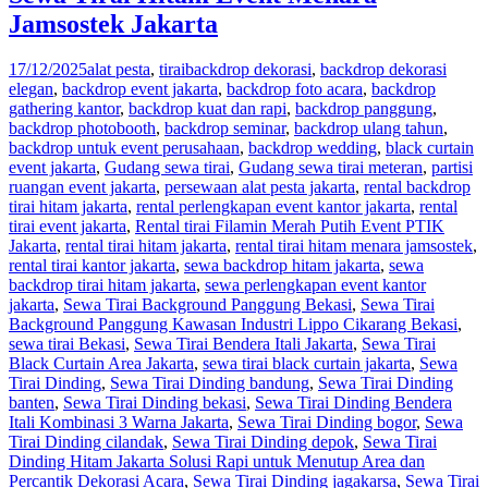
Jamsostek Jakarta
17/12/2025
alat pesta
,
tirai
backdrop dekorasi
,
backdrop dekorasi
elegan
,
backdrop event jakarta
,
backdrop foto acara
,
backdrop
gathering kantor
,
backdrop kuat dan rapi
,
backdrop panggung
,
backdrop photobooth
,
backdrop seminar
,
backdrop ulang tahun
,
backdrop untuk event perusahaan
,
backdrop wedding
,
black curtain
event jakarta
,
Gudang sewa tirai
,
Gudang sewa tirai meteran
,
partisi
ruangan event jakarta
,
persewaan alat pesta jakarta
,
rental backdrop
tirai hitam jakarta
,
rental perlengkapan event kantor jakarta
,
rental
tirai event jakarta
,
Rental tirai Filamin Merah Putih Event PTIK
Jakarta
,
rental tirai hitam jakarta
,
rental tirai hitam menara jamsostek
,
rental tirai kantor jakarta
,
sewa backdrop hitam jakarta
,
sewa
backdrop tirai hitam jakarta
,
sewa perlengkapan event kantor
jakarta
,
Sewa Tirai Background Panggung Bekasi
,
Sewa Tirai
Background Panggung Kawasan Industri Lippo Cikarang Bekasi
,
sewa tirai Bekasi
,
Sewa Tirai Bendera Itali Jakarta
,
Sewa Tirai
Black Curtain Area Jakarta
,
sewa tirai black curtain jakarta
,
Sewa
Tirai Dinding
,
Sewa Tirai Dinding bandung
,
Sewa Tirai Dinding
banten
,
Sewa Tirai Dinding bekasi
,
Sewa Tirai Dinding Bendera
Itali Kombinasi 3 Warna Jakarta
,
Sewa Tirai Dinding bogor
,
Sewa
Tirai Dinding cilandak
,
Sewa Tirai Dinding depok
,
Sewa Tirai
Dinding Hitam Jakarta Solusi Rapi untuk Menutup Area dan
Percantik Dekorasi Acara
,
Sewa Tirai Dinding jagakarsa
,
Sewa Tirai