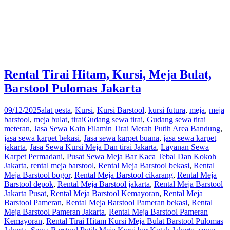
Rental Tirai Hitam, Kursi, Meja Bulat,
Barstool Pulomas Jakarta
09/12/2025
alat pesta
,
Kursi
,
Kursi Barstool
,
kursi futura
,
meja
,
meja
barstool
,
meja bulat
,
tirai
Gudang sewa tirai
,
Gudang sewa tirai
meteran
,
Jasa Sewa Kain Filamin Tirai Merah Putih Area Bandung
,
jasa sewa karpet bekasi
,
Jasa sewa karpet buana
,
jasa sewa karpet
jakarta
,
Jasa Sewa Kursi Meja Dan tirai Jakarta
,
Layanan Sewa
Karpet Permadani
,
Pusat Sewa Meja Bar Kaca Tebal Dan Kokoh
Jakarta
,
rental meja barstool
,
Rental Meja Barstool bekasi
,
Rental
Meja Barstool bogor
,
Rental Meja Barstool cikarang
,
Rental Meja
Barstool depok
,
Rental Meja Barstool jakarta
,
Rental Meja Barstool
Jakarta Pusat
,
Rental Meja Barstool Kemayoran
,
Rental Meja
Barstool Pameran
,
Rental Meja Barstool Pameran bekasi
,
Rental
Meja Barstool Pameran Jakarta
,
Rental Meja Barstool Pameran
Kemayoran
,
Rental Tirai Hitam Kursi Meja Bulat Barstool Pulomas