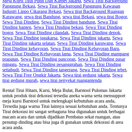
Meja Kursi Tirai Putih Dan Karpet Jakarta
,
Sewa Tirai Background
Panggung Bekasi
,
Sewa Tirai Background Panggung Kawasan
Industri Lippo Cikarang Bekasi
,
Sewa tirai Background Ruangan
Karawang
,
sewa tirai Bandung
,
sewa tirai Bekasi
,
sewa tirai Bogor
,
Sewa Tirai Dinding
,
Sewa Tirai Dinding bandung
,
Sewa Tirai
Dinding banten
,
Sewa Tirai Dinding bekasi
,
Sewa Tirai Dinding
bogor
,
Sewa Tirai Dinding cilandak
,
Sewa Tirai Dinding depok
,
Sewa Tirai Dinding jagakarsa
,
Sewa Tirai Dinding jakarta
,
Sewa
Tirai Dinding jakarta selatan
,
Sewa Tirai Dinding karawang
,
Sewa
Tirai Dinding kebayoran
,
Sewa Tirai Dinding Kebayoran Baru
,
Sewa Tirai Dinding Kebayoran lama
,
Sewa Tirai Dinding mampang
prapatan
,
Sewa Tirai Dinding pancoran
,
Sewa Tirai Dinding pasar
minggu
,
Sewa Tirai Dinding pesanggrahan
,
Sewa Tirai Dinding
setiabudi
,
Sewa Tirai Dinding tangerang
,
Sewa Tirai Dinding tebet
,
Sewa Tirai Free Ongkir Jakarta
,
Sewa tirai gedung jakarta
,
Sewa
tirai gedung murah
,
sewa tirai penyekat ruangan
tenda
Rental Tirai Hitam, Kursi, Meja Bulat, Barstool Pulomas Jakarta
untuk produk tirai dekorasi tersedia aneka warna serta mensupport
meja kursi Barstool untuk melengkapi kebutuhan acara anda,
Tersedia juga warna Tirai lainnya sesuai kebutuhan anda. Tentunya
Tirai dekorasi ini sangat serbaguna bisa digunakan untuk berbagai
macam acara dan untuk dijadikan Pembatas sekat ruangan, atau
penutup dinding atau bisa juga di gunakan untuk dekorasi di area
acara anda.