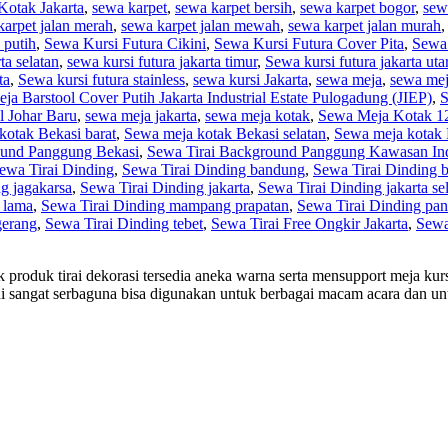
Kotak Jakarta
,
sewa karpet
,
sewa karpet bersih
,
sewa karpet bogor
,
sew
karpet jalan merah
,
sewa karpet jalan mewah
,
sewa karpet jalan murah
 putih
,
Sewa Kursi Futura Cikini
,
Sewa Kursi Futura Cover Pita
,
Sewa 
ta selatan
,
sewa kursi futura jakarta timur
,
Sewa kursi futura jakarta uta
ta
,
Sewa kursi futura stainless
,
sewa kursi Jakarta
,
sewa meja
,
sewa mej
a Barstool Cover Putih Jakarta Industrial Estate Pulogadung (JIEP)
,
S
l Johar Baru
,
sewa meja jakarta
,
sewa meja kotak
,
Sewa Meja Kotak 1
kotak Bekasi barat
,
Sewa meja kotak Bekasi selatan
,
Sewa meja kotak 
ound Panggung Bekasi
,
Sewa Tirai Background Panggung Kawasan Ind
ewa Tirai Dinding
,
Sewa Tirai Dinding bandung
,
Sewa Tirai Dinding 
g jagakarsa
,
Sewa Tirai Dinding jakarta
,
Sewa Tirai Dinding jakarta se
 lama
,
Sewa Tirai Dinding mampang prapatan
,
Sewa Tirai Dinding pa
gerang
,
Sewa Tirai Dinding tebet
,
Sewa Tirai Free Ongkir Jakarta
,
Sewa 
k produk tirai dekorasi tersedia aneka warna serta mensupport meja ku
ini sangat serbaguna bisa digunakan untuk berbagai macam acara dan un