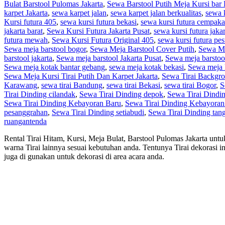
Bulat Barstool Pulomas Jakarta
,
Sewa Barstool Putih Meja Kursi bar 
karpet Jakarta
,
sewa karpet jalan
,
sewa karpet jalan berkualitas
,
sewa 
Kursi futura 405
,
sewa kursi futura bekasi
,
sewa kursi futura cempaka
jakarta barat
,
Sewa Kursi Futura Jakarta Pusat
,
sewa kursi futura jakar
futura mewah
,
Sewa Kursi Futura Original 405
,
sewa kursi futura pes
Sewa meja barstool bogor
,
Sewa Meja Barstool Cover Putih
,
Sewa Mej
barstool jakarta
,
Sewa meja barstool Jakarta Pusat
,
Sewa meja barstoo
Sewa meja kotak bantar gebang
,
sewa meja kotak bekasi
,
Sewa meja 
Sewa Meja Kursi Tirai Putih Dan Karpet Jakarta
,
Sewa Tirai Backgr
Karawang
,
sewa tirai Bandung
,
sewa tirai Bekasi
,
sewa tirai Bogor
,
S
Tirai Dinding cilandak
,
Sewa Tirai Dinding depok
,
Sewa Tirai Dindin
Sewa Tirai Dinding Kebayoran Baru
,
Sewa Tirai Dinding Kebayoran
pesanggrahan
,
Sewa Tirai Dinding setiabudi
,
Sewa Tirai Dinding tan
ruangan
tenda
Rental Tirai Hitam, Kursi, Meja Bulat, Barstool Pulomas Jakarta untu
warna Tirai lainnya sesuai kebutuhan anda. Tentunya Tirai dekorasi 
juga di gunakan untuk dekorasi di area acara anda.