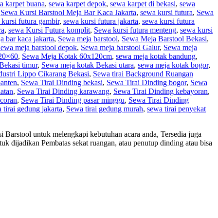
a karpet buana
,
sewa karpet depok
,
sewa karpet di bekasi
,
sewa
,
Sewa Kursi Barstool Meja Bar Kaca Jakarta
,
sewa kursi futura
,
Sewa
kursi futura gambir
,
sewa kursi futura jakarta
,
sewa kursi futura
ra
,
sewa Kursi Futura komplit
,
Sewa kursi futura menteng
,
sewa kursi
a bar kaca jakarta
,
Sewa meja barstool
,
Sewa Meja Barstool Bekasi
,
ewa meja barstool depok
,
Sewa meja barstool Galur
,
Sewa meja
20×60
,
Sewa Meja Kotak 60x120cm
,
sewa meja kotak bandung
,
Bekasi timur
,
Sewa meja kotak Bekasi utara
,
sewa meja kotak bogor
,
ustri Lippo Cikarang Bekasi
,
Sewa tirai Background Ruangan
banten
,
Sewa Tirai Dinding bekasi
,
Sewa Tirai Dinding bogor
,
Sewa
latan
,
Sewa Tirai Dinding karawang
,
Sewa Tirai Dinding kebayoran
,
ncoran
,
Sewa Tirai Dinding pasar minggu
,
Sewa Tirai Dinding
tirai gedung jakarta
,
Sewa tirai gedung murah
,
sewa tirai penyekat
rsi Barstool untuk melengkapi kebutuhan acara anda, Tersedia juga
tuk dijadikan Pembatas sekat ruangan, atau penutup dinding atau bisa