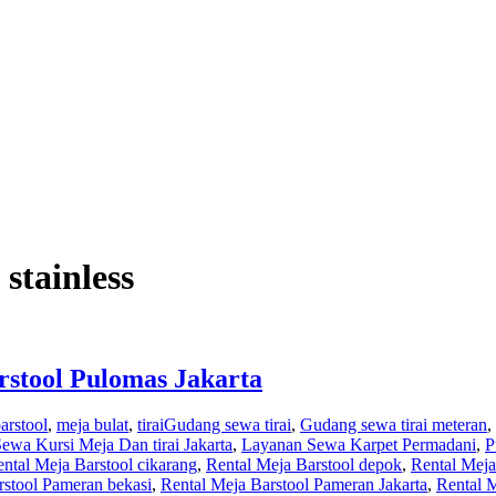
stainless
arstool Pulomas Jakarta
arstool
,
meja bulat
,
tirai
Gudang sewa tirai
,
Gudang sewa tirai meteran
,
Sewa Kursi Meja Dan tirai Jakarta
,
Layanan Sewa Karpet Permadani
,
P
ntal Meja Barstool cikarang
,
Rental Meja Barstool depok
,
Rental Meja
rstool Pameran bekasi
,
Rental Meja Barstool Pameran Jakarta
,
Rental 