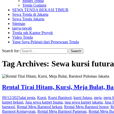
Model Tenda
Tenda Gudang
SEWA TENDA BEKASI TIMUR
Sewa Tenda di Jakarta
Sewa Tenda Jakarta
Sitemap
tanya-jawab
Tenda utk Kantor Proyek
Video Tenda
Yang Saya Pelajari dari Persewaan Tenda
Search for:
Tag Archives: Sewa kursi futura 
Rental Tirai Hitam, Kursi, Meja Bulat, B
09/12/2025
alat pesta
,
Kursi
,
Kursi Barstool
,
kursi futura
,
meja
,
meja b
karpet bekasi
,
Jasa sewa karpet buana
,
jasa sewa karpet jakarta
,
Jasa 
barstool
,
Rental Meja Barstool bekasi
,
Rental Meja Barstool bogor
,
Re
Barstool Kemayoran
,
Rental Meja Barstool Pameran
,
Rental Meja Ba