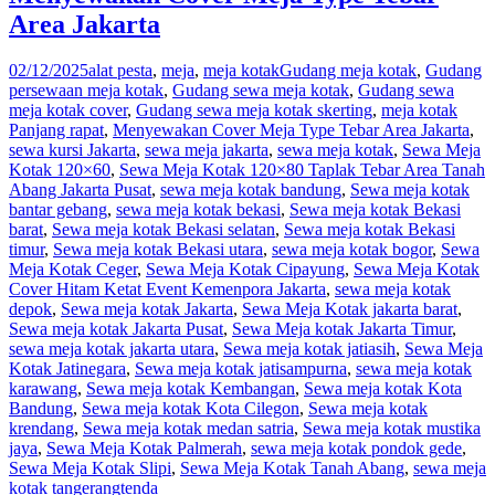
Area Jakarta
02/12/2025
alat pesta
,
meja
,
meja kotak
Gudang meja kotak
,
Gudang
persewaan meja kotak
,
Gudang sewa meja kotak
,
Gudang sewa
meja kotak cover
,
Gudang sewa meja kotak skerting
,
meja kotak
Panjang rapat
,
Menyewakan Cover Meja Type Tebar Area Jakarta
,
sewa kursi Jakarta
,
sewa meja jakarta
,
sewa meja kotak
,
Sewa Meja
Kotak 120×60
,
Sewa Meja Kotak 120×80 Taplak Tebar Area Tanah
Abang Jakarta Pusat
,
sewa meja kotak bandung
,
Sewa meja kotak
bantar gebang
,
sewa meja kotak bekasi
,
Sewa meja kotak Bekasi
barat
,
Sewa meja kotak Bekasi selatan
,
Sewa meja kotak Bekasi
timur
,
Sewa meja kotak Bekasi utara
,
sewa meja kotak bogor
,
Sewa
Meja Kotak Ceger
,
Sewa Meja Kotak Cipayung
,
Sewa Meja Kotak
Cover Hitam Ketat Event Kemenpora Jakarta
,
sewa meja kotak
depok
,
Sewa meja kotak Jakarta
,
Sewa Meja Kotak jakarta barat
,
Sewa meja kotak Jakarta Pusat
,
Sewa Meja kotak Jakarta Timur
,
sewa meja kotak jakarta utara
,
Sewa meja kotak jatiasih
,
Sewa Meja
Kotak Jatinegara
,
Sewa meja kotak jatisampurna
,
sewa meja kotak
karawang
,
Sewa meja kotak Kembangan
,
Sewa meja kotak Kota
Bandung
,
Sewa meja kotak Kota Cilegon
,
Sewa meja kotak
krendang
,
Sewa meja kotak medan satria
,
Sewa meja kotak mustika
jaya
,
Sewa Meja Kotak Palmerah
,
sewa meja kotak pondok gede
,
Sewa Meja Kotak Slipi
,
Sewa Meja Kotak Tanah Abang
,
sewa meja
kotak tangerang
tenda