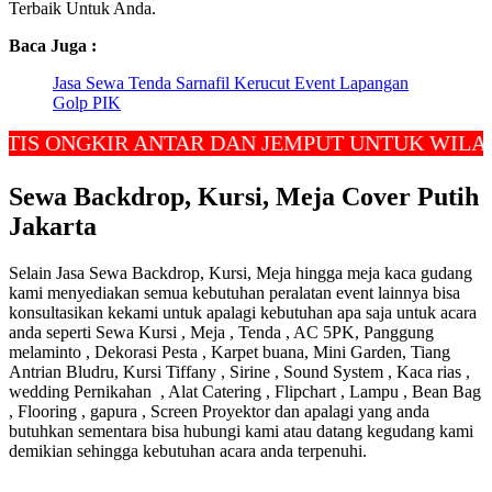
Terbaik Untuk Anda.
Baca Juga :
Jasa Sewa Tenda Sarnafil Kerucut Event Lapangan
Golp PIK
NGKIR ANTAR DAN JEMPUT UNTUK WILAYAH JA
Sewa Backdrop, Kursi, Meja Cover Putih
Jakarta
Selain Jasa Sewa Backdrop, Kursi, Meja hingga meja kaca gudang
kami menyediakan semua kebutuhan peralatan event lainnya bisa
konsultasikan kekami untuk apalagi kebutuhan apa saja untuk acara
anda seperti Sewa Kursi , Meja , Tenda , AC 5PK, Panggung
melaminto , Dekorasi Pesta , Karpet buana, Mini Garden, Tiang
Antrian Bludru, Kursi Tiffany , Sirine , Sound System , Kaca rias ,
wedding Pernikahan , Alat Catering , Flipchart , Lampu , Bean Bag
, Flooring , gapura , Screen Proyektor dan apalagi yang anda
butuhkan sementara bisa hubungi kami atau datang kegudang kami
demikian sehingga kebutuhan acara anda terpenuhi.