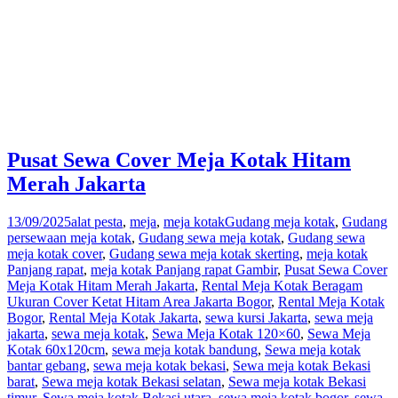
Pusat Sewa Cover Meja Kotak Hitam
Merah Jakarta
13/09/2025
alat pesta
,
meja
,
meja kotak
Gudang meja kotak
,
Gudang
persewaan meja kotak
,
Gudang sewa meja kotak
,
Gudang sewa
meja kotak cover
,
Gudang sewa meja kotak skerting
,
meja kotak
Panjang rapat
,
meja kotak Panjang rapat Gambir
,
Pusat Sewa Cover
Meja Kotak Hitam Merah Jakarta
,
Rental Meja Kotak Beragam
Ukuran Cover Ketat Hitam Area Jakarta Bogor
,
Rental Meja Kotak
Bogor
,
Rental Meja Kotak Jakarta
,
sewa kursi Jakarta
,
sewa meja
jakarta
,
sewa meja kotak
,
Sewa Meja Kotak 120×60
,
Sewa Meja
Kotak 60x120cm
,
sewa meja kotak bandung
,
Sewa meja kotak
bantar gebang
,
sewa meja kotak bekasi
,
Sewa meja kotak Bekasi
barat
,
Sewa meja kotak Bekasi selatan
,
Sewa meja kotak Bekasi
timur
,
Sewa meja kotak Bekasi utara
,
sewa meja kotak bogor
,
sewa