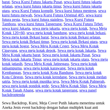
barat
,
Sewa Kursi Futura Jakarta Pusat
,
sewa kursi futura jakarta
selatan
,
sewa kursi futura jakarta timur
,
Sewa kursi futura jakarta
utara
,
sewa Kursi Futura komplit
,
Sewa kursi futura menteng
,
sewa
kursi futura mewah
,
Sewa Kursi Futura Original 405
,
sewa kursi
futura pesta
,
Sewa kursi futura stainless
,
Sewa Kursi Futura
Tambora
,
sewa kursi futura Tangerang
,
Sewa Kursi Futura Tebet
,
sewa kursi Jakarta
,
sewa meja jakarta
,
sewa meja kotak
,
Sewa Meja
Kotak 120×60
,
sewa meja kotak bandung
,
sewa meja kotak bekasi
,
Sewa meja kotak Bekasi barat
,
Sewa meja kotak Bekasi selatan
,
Sewa meja kotak Bekasi timur
,
Sewa meja kotak Bekasi utara
,
sewa
meja kotak bogor
,
Sewa Meja Kotak Ceger
,
Sewa Meja Kotak
Cipayung
,
sewa meja kotak depok
,
Sewa meja kotak Jakarta
,
Sewa
Meja Kotak jakarta barat
,
Sewa meja kotak Jakarta Pusat
,
Sewa
Meja kotak Jakarta Timur
,
sewa meja kotak jakarta utara
,
Sewa meja
kotak jatiasih
,
Sewa Meja Kotak Jatinegara
,
Sewa meja kotak
jatisampurna
,
sewa meja kotak karawang
,
Sewa meja kotak
Kembangan
,
Sewa meja kotak Kota Bandung
,
Sewa meja kotak
Kota Cilegon
,
Sewa meja kotak krendang
,
Sewa meja kotak medan
satria
,
Sewa meja kotak mustika jaya
,
Sewa Meja Kotak Palmerah
,
sewa meja kotak pondok gede
,
Sewa Meja Kotak Slipi
,
Sewa Meja
Kotak Tanah Abang
,
sewa meja kotak tangerang
,
sewa panel
backdrop
tenda
Sewa Backdrop, Kursi, Meja Cover Putih Jakarta menerima untuk
Aneka Jenis event backdrop dengan bahan multiplek kuat anti