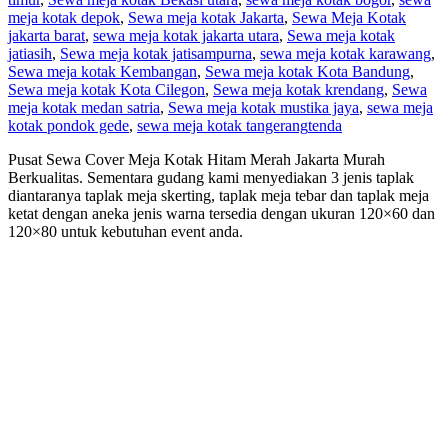
meja kotak depok
,
Sewa meja kotak Jakarta
,
Sewa Meja Kotak
jakarta barat
,
sewa meja kotak jakarta utara
,
Sewa meja kotak
jatiasih
,
Sewa meja kotak jatisampurna
,
sewa meja kotak karawang
,
Sewa meja kotak Kembangan
,
Sewa meja kotak Kota Bandung
,
Sewa meja kotak Kota Cilegon
,
Sewa meja kotak krendang
,
Sewa
meja kotak medan satria
,
Sewa meja kotak mustika jaya
,
sewa meja
kotak pondok gede
,
sewa meja kotak tangerang
tenda
Pusat Sewa Cover Meja Kotak Hitam Merah Jakarta Murah
Berkualitas. Sementara gudang kami menyediakan 3 jenis taplak
diantaranya taplak meja skerting, taplak meja tebar dan taplak meja
ketat dengan aneka jenis warna tersedia dengan ukuran 120×60 dan
120×80 untuk kebutuhan event anda.