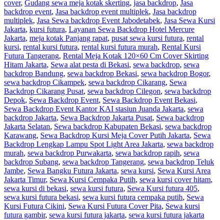
cover
,
Gudang sewa meja kotak skerting
,
jasa backdrop
,
Jasa
backdrop event
,
Jasa backdrop event multiplek
,
Jasa backdrop
multiplek
,
Jasa Sewa backdrop Event Jabodetabek
,
Jasa Sewa Kursi
Jakarta
,
kursi futura
,
Layanan Sewa Backdrop Hotel Mercure
Jakarta
,
meja kotak Panjang rapat
,
pusat sewa kursi futura
,
rental
kursi
,
rental kursi futura
,
rental kursi futura murah
,
Rental Kursi
Futura Tangerang
,
Rental Meja Kotak 120×60 Cm Cover Skirting
Hitam Jakarta
,
Sewa alat pesta di Bekasi
,
sewa backdrop
,
sewa
backdrop Bandung
,
sewa backdrop Bekasi
,
sewa backdrop Bogor
,
sewa backdrop Cikampek
,
sewa backdrop Cikarang
,
Sewa
Backdrop Cikarang Pusat
,
sewa backdrop Cilegon
,
sewa backdrop
Depok
,
Sewa Backdrop Event
,
Sewa Backdrop Event Bekasi
,
Sewa Backdrop Event Kantor KAI stasiun Juanda Jakarta
,
sewa
backdrop Jakarta
,
Sewa Backdrop Jakarta Pusat
,
Sewa backdrop
Jakarta Selatan
,
Sewa backdrop Kabupaten Bekasi
,
sewa backdrop
Karawang
,
Sewa Backdrop Kursi Meja Cover Putih Jakarta
,
Sewa
Backdrop Lengkap Lampu Spot Light Area Jakarta
,
sewa backdrop
murah
,
sewa backdrop Purwakarta
,
sewa backdrop rapih
,
sewa
backdrop Subang
,
sewa backdrop Tangerang
,
sewa backdrop Teluk
Jambe
,
Sewa Bangku Futura Jakarta
,
sewa kursi
,
Sewa Kursi Area
Jakarta Timur
,
Sewa Kursi Cempaka Putih
,
sewa kursi cover hitam
,
sewa kursi di bekasi
,
sewa kursi futura
,
Sewa Kursi futura 405
,
sewa kursi futura bekasi
,
sewa kursi futura cempaka putih
,
Sewa
Kursi Futura Cikini
,
Sewa Kursi Futura Cover Pita
,
Sewa kursi
futura gambir
,
sewa kursi futura jakarta
,
sewa kursi futura jakarta