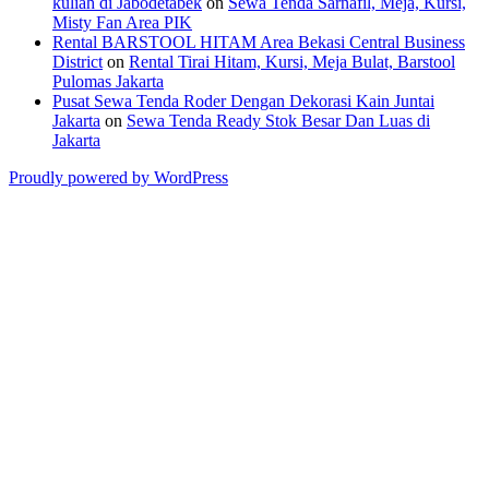
kuliah di Jabodetabek
on
Sewa Tenda Sarnafil, Meja, Kursi,
Misty Fan Area PIK
Rental BARSTOOL HITAM Area Bekasi Central Business
District
on
Rental Tirai Hitam, Kursi, Meja Bulat, Barstool
Pulomas Jakarta
Pusat Sewa Tenda Roder Dengan Dekorasi Kain Juntai
Jakarta
on
Sewa Tenda Ready Stok Besar Dan Luas di
Jakarta
Proudly powered by WordPress