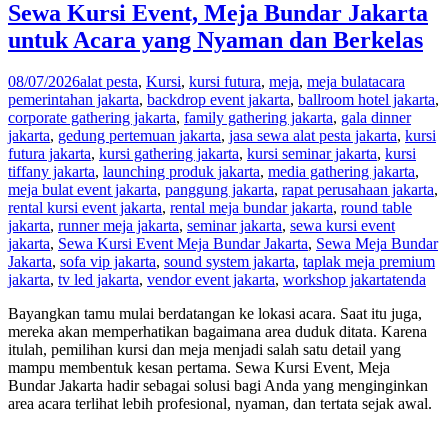
Sewa Kursi Event, Meja Bundar Jakarta
untuk Acara yang Nyaman dan Berkelas
08/07/2026
alat pesta
,
Kursi
,
kursi futura
,
meja
,
meja bulat
acara
pemerintahan jakarta
,
backdrop event jakarta
,
ballroom hotel jakarta
,
corporate gathering jakarta
,
family gathering jakarta
,
gala dinner
jakarta
,
gedung pertemuan jakarta
,
jasa sewa alat pesta jakarta
,
kursi
futura jakarta
,
kursi gathering jakarta
,
kursi seminar jakarta
,
kursi
tiffany jakarta
,
launching produk jakarta
,
media gathering jakarta
,
meja bulat event jakarta
,
panggung jakarta
,
rapat perusahaan jakarta
,
rental kursi event jakarta
,
rental meja bundar jakarta
,
round table
jakarta
,
runner meja jakarta
,
seminar jakarta
,
sewa kursi event
jakarta
,
Sewa Kursi Event Meja Bundar Jakarta
,
Sewa Meja Bundar
Jakarta
,
sofa vip jakarta
,
sound system jakarta
,
taplak meja premium
jakarta
,
tv led jakarta
,
vendor event jakarta
,
workshop jakarta
tenda
Bayangkan tamu mulai berdatangan ke lokasi acara. Saat itu juga,
mereka akan memperhatikan bagaimana area duduk ditata. Karena
itulah, pemilihan kursi dan meja menjadi salah satu detail yang
mampu membentuk kesan pertama. Sewa Kursi Event, Meja
Bundar Jakarta hadir sebagai solusi bagi Anda yang menginginkan
area acara terlihat lebih profesional, nyaman, dan tertata sejak awal.