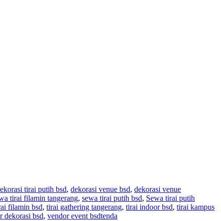
ekorasi tirai putih bsd
,
dekorasi venue bsd
,
dekorasi venue
wa tirai filamin tangerang
,
sewa tirai putih bsd
,
Sewa tirai putih
rai filamin bsd
,
tirai gathering tangerang
,
tirai indoor bsd
,
tirai kampus
r dekorasi bsd
,
vendor event bsd
tenda