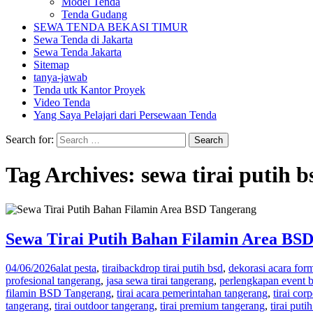
Model Tenda
Tenda Gudang
SEWA TENDA BEKASI TIMUR
Sewa Tenda di Jakarta
Sewa Tenda Jakarta
Sitemap
tanya-jawab
Tenda utk Kantor Proyek
Video Tenda
Yang Saya Pelajari dari Persewaan Tenda
Search for:
Tag Archives: sewa tirai putih b
Sewa Tirai Putih Bahan Filamin Area BS
04/06/2026
alat pesta
,
tirai
backdrop tirai putih bsd
,
dekorasi acara for
profesional tangerang
,
jasa sewa tirai tangerang
,
perlengkapan event 
filamin BSD Tangerang
,
tirai acara pemerintahan tangerang
,
tirai cor
tangerang
,
tirai outdoor tangerang
,
tirai premium tangerang
,
tirai puti