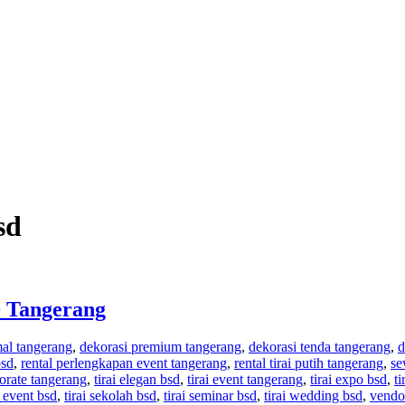
sd
D Tangerang
mal tangerang
,
dekorasi premium tangerang
,
dekorasi tenda tangerang
,
d
bsd
,
rental perlengkapan event tangerang
,
rental tirai putih tangerang
,
se
porate tangerang
,
tirai elegan bsd
,
tirai event tangerang
,
tirai expo bsd
,
ti
h event bsd
,
tirai sekolah bsd
,
tirai seminar bsd
,
tirai wedding bsd
,
vendo