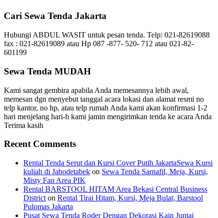
Cari Sewa Tenda Jakarta
Hubungi ABDUL WASIT untuk pesan tenda. Telp: 021-82619088
fax : 021-82619089 atau Hp 087 -877- 520- 712 atau 021-82-
601199
Sewa Tenda MUDAH
Kami sangat gembira apabila Anda memesannya lebih awal,
memesan dgn menyebut tanggal acara lokasi dan alamat resmi no
telp kantor, no hp, atau telp rumah Anda kami akan konfirmasi 1-2
hari menjelang hari-h kami jamin mengirimkan tenda ke acara Anda
Terima kasih
Recent Comments
Rental Tenda Serut dan Kursi Cover Putih JakartaSewa Kursi
kuliah di Jabodetabek
on
Sewa Tenda Sarnafil, Meja, Kursi,
Misty Fan Area PIK
Rental BARSTOOL HITAM Area Bekasi Central Business
District
on
Rental Tirai Hitam, Kursi, Meja Bulat, Barstool
Pulomas Jakarta
Pusat Sewa Tenda Roder Dengan Dekorasi Kain Juntai