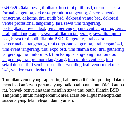
04/06/2026
alat pesta
,
tirai
backdrop tirai putih bsd
,
dekorasi acara
formal tangerang
,
dekorasi premium tangerang
,
dekorasi tenda
tangerang
,
dekorasi tirai putih bsd
,
dekorasi venue bsd
,
dekorasi
venue profesional tangerang
,
jasa sewa tirai tangerang
,
perlengkapan event bsd
,
rental perlengkapan event tangerang
,
rental
tirai putih tangerang
,
sewa tirai filamin tangerang
,
sewa tirai putih
bsd
,
Sewa tirai putih filamin BSD Tangerang
,
tirai acara
pemerintahan tangerang
,
tirai corporate tangerang
,
tirai elegan bsd
,
tirai event tangerang
,
tirai expo bsd
,
tirai filamin bsd
,
tirai gathering
tangerang
,
tirai indoor bsd
,
tirai kampus tangerang
,
tirai outdoor
tangerang
,
tirai premium tangerang
,
tirai putih event bsd
,
tirai
sekolah bsd
,
tirai seminar bsd
,
tirai wedding bsd
,
vendor dekorasi
bsd
,
vendor event bsd
tenda
Tampilan venue yang rapi sering kali menjadi faktor penting dalam
menciptakan kesan pertama yang baik bagi para tamu. Oleh karena
itu, banyak penyelenggara memilih sewa tirai putih filamin BSD
Tangerang untuk mempercantik area acara sekaligus menciptakan
suasana yang lebih elegan dan nyaman.