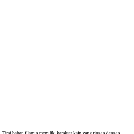
Tirai bahan filamin memiliki karakter kain yang ringan dengan