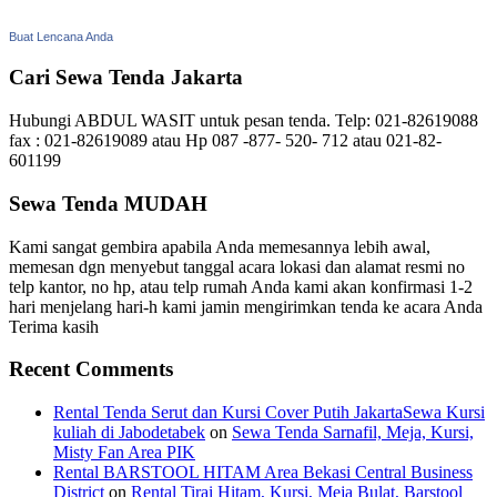
Buat Lencana Anda
Cari Sewa Tenda Jakarta
Hubungi ABDUL WASIT untuk pesan tenda. Telp: 021-82619088
fax : 021-82619089 atau Hp 087 -877- 520- 712 atau 021-82-
601199
Sewa Tenda MUDAH
Kami sangat gembira apabila Anda memesannya lebih awal,
memesan dgn menyebut tanggal acara lokasi dan alamat resmi no
telp kantor, no hp, atau telp rumah Anda kami akan konfirmasi 1-2
hari menjelang hari-h kami jamin mengirimkan tenda ke acara Anda
Terima kasih
Recent Comments
Rental Tenda Serut dan Kursi Cover Putih JakartaSewa Kursi
kuliah di Jabodetabek
on
Sewa Tenda Sarnafil, Meja, Kursi,
Misty Fan Area PIK
Rental BARSTOOL HITAM Area Bekasi Central Business
District
on
Rental Tirai Hitam, Kursi, Meja Bulat, Barstool