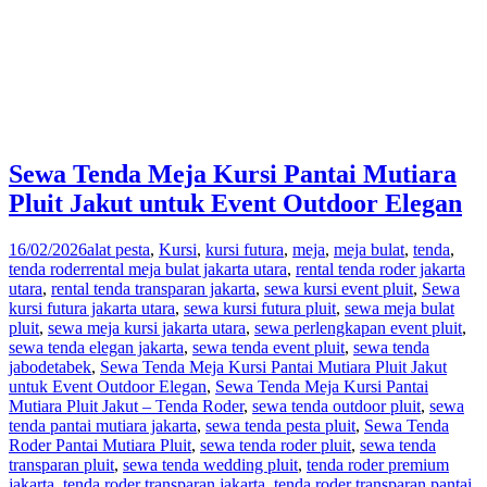
Sewa Tenda Meja Kursi Pantai Mutiara
Pluit Jakut untuk Event Outdoor Elegan
16/02/2026
alat pesta
,
Kursi
,
kursi futura
,
meja
,
meja bulat
,
tenda
,
tenda roder
rental meja bulat jakarta utara
,
rental tenda roder jakarta
utara
,
rental tenda transparan jakarta
,
sewa kursi event pluit
,
Sewa
kursi futura jakarta utara
,
sewa kursi futura pluit
,
sewa meja bulat
pluit
,
sewa meja kursi jakarta utara
,
sewa perlengkapan event pluit
,
sewa tenda elegan jakarta
,
sewa tenda event pluit
,
sewa tenda
jabodetabek
,
Sewa Tenda Meja Kursi Pantai Mutiara Pluit Jakut
untuk Event Outdoor Elegan
,
Sewa Tenda Meja Kursi Pantai
Mutiara Pluit Jakut – Tenda Roder
,
sewa tenda outdoor pluit
,
sewa
tenda pantai mutiara jakarta
,
sewa tenda pesta pluit
,
Sewa Tenda
Roder Pantai Mutiara Pluit
,
sewa tenda roder pluit
,
sewa tenda
transparan pluit
,
sewa tenda wedding pluit
,
tenda roder premium
jakarta
,
tenda roder transparan jakarta
,
tenda roder transparan pantai