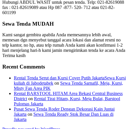
Hubungi ABDUL WASIT untuk pesan tenda. Telp: 021-82619088
fax : 021-82619089 atau Hp 087 -877- 520- 712 atau 021-82-
601199
Sewa Tenda MUDAH
Kami sangat gembira apabila Anda memesannya lebih awal,
memesan dgn menyebut tanggal acara lokasi dan alamat resmi no
telp kantor, no hp, atau telp rumah Anda kami akan konfirmasi 1-2
hari menjelang hari-h kami jamin mengirimkan tenda ke acara Anda
Terima kasih
Recent Comments
Rental Tenda Serut dan Kursi Cover Putih JakartaSewa Kursi
kuliah di Jabodetabek
on
Sewa Tenda Sarnafil, Meja, Kursi,
Misty Fan Area PIK
Rental BARSTOOL HITAM Area Bekasi Central Business
District
on
Rental Tirai Hitam, Kursi, Meja Bulat, Barstool
Pulomas Jakarta
Pusat Sewa Tenda Roder Dengan Dekorasi Kain Juntai
Jakarta
on
Sewa Tenda Ready Stok Besar Dan Luas di
Jakarta