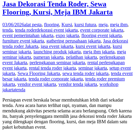
Jasa Dekorasi Tenda Roder, Sewa
Flooring, Kursi, Meja IBM Jakarta
03/06/2026
alat pesta
,
flooring
,
Kursi
,
kursi futura
,
meja
,
meja ibm
,
tenda
,
tenda roder
dekorasi event jakarta
,
event corporate jakarta
,
event pemerintahan jakarta
,
expo jakarta
,
flooring event jakarta
,
furniture event jakarta
,
gathering perusahaan jakarta
,
Jasa dekorasi
tenda roder Jakarta
,
jasa event jakarta
,
kursi event jakarta
,
kursi
seminar jakarta
,
launching produk jakarta
,
meja ibm jakarta
,
meja
seminar jakarta
,
pameran jakarta
,
pelatihan jakarta
,
perlengkapan
event Jakarta
,
perlengkapan seminar jakarta
,
rental perlengkapan
event jakarta
,
rental tenda roder jakarta
,
seminar jakarta
,
setup event
jakarta
,
Sewa Flooring Jakarta
,
sewa tenda roder jakarta
,
tenda event
besar jakarta
,
tenda roder corporate jakarta
,
tenda roder premium
jakarta
,
vendor event jakarta
,
vendor tenda jakarta
,
workshop
jakarta
tenda
Persiapan event berskala besar membutuhkan lebih dari sekadar
tenda. Area acara harus terlihat rapi, nyaman, dan mampu
mendukung aktivitas peserta selama acara berlangsung. Oleh karena
itu, banyak penyelenggara memilih jasa dekorasi tenda roder Jakarta
yang dilengkapi dengan flooring, kursi, dan meja IBM dalam satu
paket kebutuhan event.