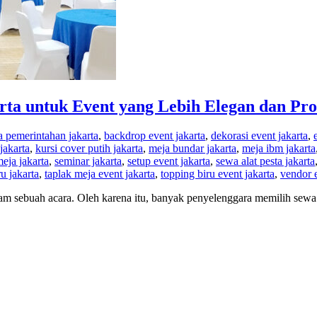
ta untuk Event yang Lebih Elegan dan Pro
a pemerintahan jakarta
,
backdrop event jakarta
,
dekorasi event jakarta
,
jakarta
,
kursi cover putih jakarta
,
meja bundar jakarta
,
meja ibm jakarta
meja jakarta
,
seminar jakarta
,
setup event jakarta
,
sewa alat pesta jakarta
ru jakarta
,
taplak meja event jakarta
,
topping biru event jakarta
,
vendor e
 sebuah acara. Oleh karena itu, banyak penyelenggara memilih sewa t