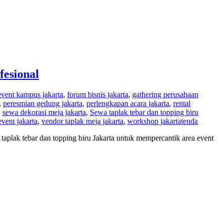
fesional
event kampus jakarta
,
forum bisnis jakarta
,
gathering perusahaan
,
peresmian gedung jakarta
,
perlengkapan acara jakarta
,
rental
,
sewa dekorasi meja jakarta
,
Sewa taplak tebar dan topping biru
vent jakarta
,
vendor taplak meja jakarta
,
workshop jakarta
tenda
aplak tebar dan topping biru Jakarta untuk mempercantik area event