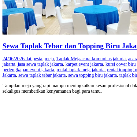
Sewa Taplak Tebar dan Topping Biru Jakar
24/06/2026
alat pesta
,
meja
,
Taplak Meja
acara komunitas jakarta
,
acar
jakarta
,
jasa sewa taplak jakarta
,
karpet event jakarta
,
kursi cover biru 
perlengkapan event jakarta
,
rental taplak meja jakarta
,
rental topping 
Jakarta
,
sewa taplak tebar jakarta
,
sewa topping biru jakarta
,
taplak bi
Tampilan meja yang rapi mampu meningkatkan kesan profesional dalam
sekaligus memberikan kenyamanan bagi para tamu.