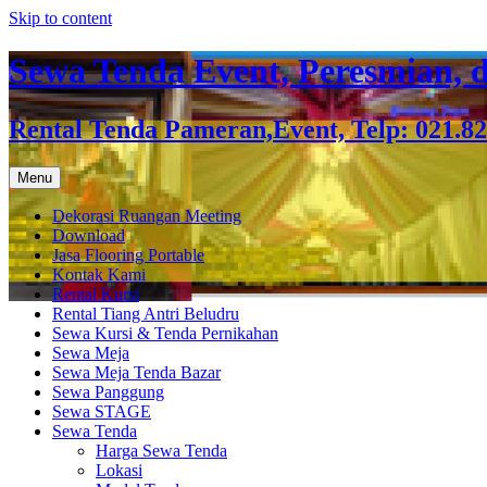
Skip to content
Sewa Tenda Event, Peresmian, d
Rental Tenda Pameran,Event, Telp: 021.8
Menu
Dekorasi Ruangan Meeting
Download
Jasa Flooring Portable
Kontak Kami
Rental Kursi
Rental Tiang Antri Beludru
Sewa Kursi & Tenda Pernikahan
Sewa Meja
Sewa Meja Tenda Bazar
Sewa Panggung
Sewa STAGE
Sewa Tenda
Harga Sewa Tenda
Lokasi