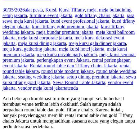
30/05/2026
alat pesta
,
Kursi
,
Kursi Tiffany
,
meja
,
meja bulat
dining
setup jakarta
,
furniture event jakarta
,
gold tiffany chairs jakarta
,
jasa
sewa meja kursi jakarta
,
kursi event profesional jakarta
,
kursi tiffany
elegan jakarta
,
kursi tiffany gold premium jakarta
,
kursi tiffany
wedding jakarta
,
meja bundar premium jakarta
,
meja kursi ballroom
jakarta
,
meja kursi corporate jakarta
,
meja kursi dekorasi event
jakarta
,
meja kursi dining jakarta
,
meja kursi gala dinner jakarta
,
meja kursi gathering jakarta
,
meja kursi hotel jakarta
,
meja kursi
premium jakarta
,
meja kursi private party jakarta
,
meja kursi seminar
premium jakarta
,
perlengkapan event Jakarta
,
rental perlengkapan
event jakarta
,
Rental round table dan Tiffany chairs Jakarta
,
rental
round table jakarta
,
round table modern jakarta
,
round table wedding
jakarta
,
seating wedding jakarta
,
setup dining premium jakarta
,
sewa
kursi tiffany gold jakarta
,
Sewa Round Table Jakarta
,
vendor event
jakarta
,
vendor meja kursi jakarta
tenda
Ada beberapa kombinasi furniture yang hampir selalu berhasil
membuat venue terlihat lebih eksklusif. Salah satunya adalah
perpaduan round table dan gold Tiffany chairs. Karena itulah,
banyak penyelenggara memilih rental round table dan gold Tiffany
chairs Jakarta untuk menghadirkan suasana acara yang elegan tanpa
perlu dekorasi berlebihan.