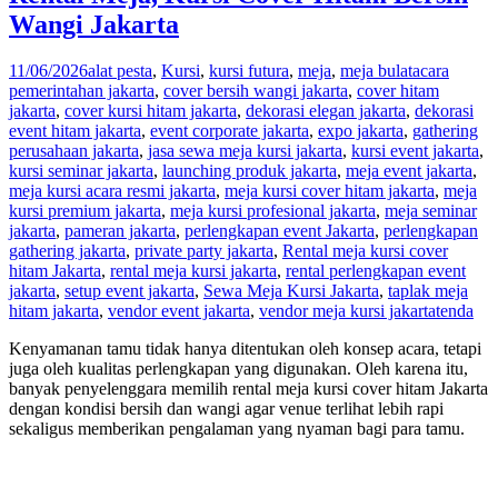
Wangi Jakarta
11/06/2026
alat pesta
,
Kursi
,
kursi futura
,
meja
,
meja bulat
acara
pemerintahan jakarta
,
cover bersih wangi jakarta
,
cover hitam
jakarta
,
cover kursi hitam jakarta
,
dekorasi elegan jakarta
,
dekorasi
event hitam jakarta
,
event corporate jakarta
,
expo jakarta
,
gathering
perusahaan jakarta
,
jasa sewa meja kursi jakarta
,
kursi event jakarta
,
kursi seminar jakarta
,
launching produk jakarta
,
meja event jakarta
,
meja kursi acara resmi jakarta
,
meja kursi cover hitam jakarta
,
meja
kursi premium jakarta
,
meja kursi profesional jakarta
,
meja seminar
jakarta
,
pameran jakarta
,
perlengkapan event Jakarta
,
perlengkapan
gathering jakarta
,
private party jakarta
,
Rental meja kursi cover
hitam Jakarta
,
rental meja kursi jakarta
,
rental perlengkapan event
jakarta
,
setup event jakarta
,
Sewa Meja Kursi Jakarta
,
taplak meja
hitam jakarta
,
vendor event jakarta
,
vendor meja kursi jakarta
tenda
Kenyamanan tamu tidak hanya ditentukan oleh konsep acara, tetapi
juga oleh kualitas perlengkapan yang digunakan. Oleh karena itu,
banyak penyelenggara memilih rental meja kursi cover hitam Jakarta
dengan kondisi bersih dan wangi agar venue terlihat lebih rapi
sekaligus memberikan pengalaman yang nyaman bagi para tamu.