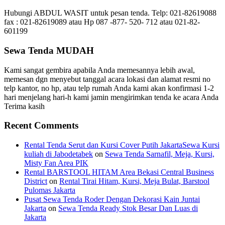
Hubungi ABDUL WASIT untuk pesan tenda. Telp: 021-82619088
fax : 021-82619089 atau Hp 087 -877- 520- 712 atau 021-82-
601199
Sewa Tenda MUDAH
Kami sangat gembira apabila Anda memesannya lebih awal,
memesan dgn menyebut tanggal acara lokasi dan alamat resmi no
telp kantor, no hp, atau telp rumah Anda kami akan konfirmasi 1-2
hari menjelang hari-h kami jamin mengirimkan tenda ke acara Anda
Terima kasih
Recent Comments
Rental Tenda Serut dan Kursi Cover Putih JakartaSewa Kursi
kuliah di Jabodetabek
on
Sewa Tenda Sarnafil, Meja, Kursi,
Misty Fan Area PIK
Rental BARSTOOL HITAM Area Bekasi Central Business
District
on
Rental Tirai Hitam, Kursi, Meja Bulat, Barstool
Pulomas Jakarta
Pusat Sewa Tenda Roder Dengan Dekorasi Kain Juntai
Jakarta
on
Sewa Tenda Ready Stok Besar Dan Luas di
Jakarta