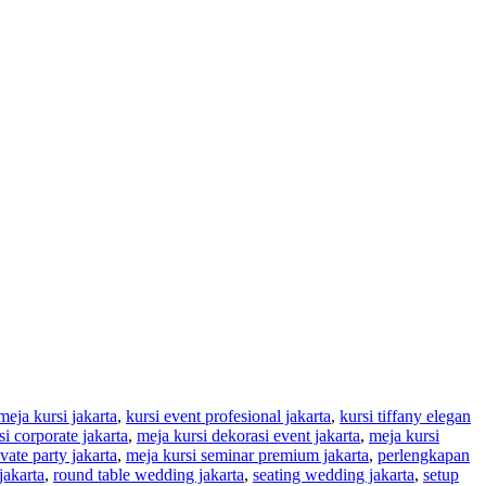
meja kursi jakarta
,
kursi event profesional jakarta
,
kursi tiffany elegan
i corporate jakarta
,
meja kursi dekorasi event jakarta
,
meja kursi
vate party jakarta
,
meja kursi seminar premium jakarta
,
perlengkapan
jakarta
,
round table wedding jakarta
,
seating wedding jakarta
,
setup