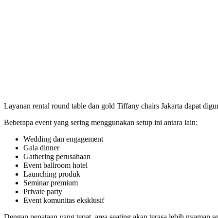
Layanan rental round table dan gold Tiffany chairs Jakarta dapat di
Beberapa event yang sering menggunakan setup ini antara lain:
Wedding dan engagement
Gala dinner
Gathering perusahaan
Event ballroom hotel
Launching produk
Seminar premium
Private party
Event komunitas eksklusif
Dengan penataan yang tepat, area seating akan terasa lebih nyaman seka