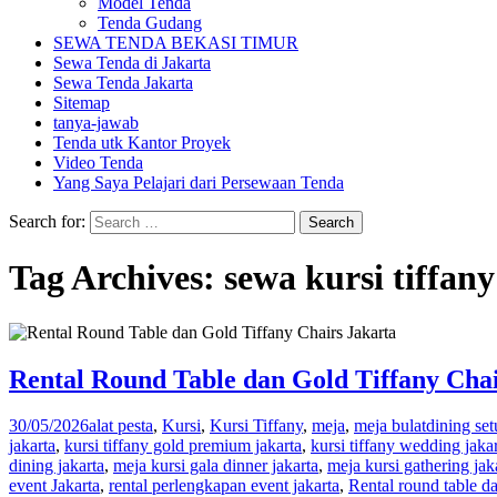
Model Tenda
Tenda Gudang
SEWA TENDA BEKASI TIMUR
Sewa Tenda di Jakarta
Sewa Tenda Jakarta
Sitemap
tanya-jawab
Tenda utk Kantor Proyek
Video Tenda
Yang Saya Pelajari dari Persewaan Tenda
Search for:
Tag Archives: sewa kursi tiffany
Rental Round Table dan Gold Tiffany Chai
30/05/2026
alat pesta
,
Kursi
,
Kursi Tiffany
,
meja
,
meja bulat
dining set
jakarta
,
kursi tiffany gold premium jakarta
,
kursi tiffany wedding jaka
dining jakarta
,
meja kursi gala dinner jakarta
,
meja kursi gathering jak
event Jakarta
,
rental perlengkapan event jakarta
,
Rental round table da