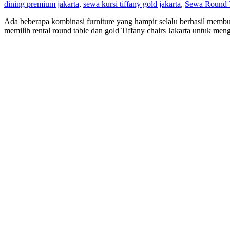
dining premium jakarta
,
sewa kursi tiffany gold jakarta
,
Sewa Round T
Ada beberapa kombinasi furniture yang hampir selalu berhasil membuat
memilih rental round table dan gold Tiffany chairs Jakarta untuk men