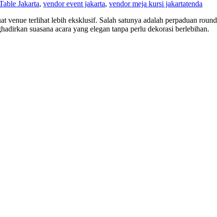
able Jakarta
,
vendor event jakarta
,
vendor meja kursi jakarta
tenda
 venue terlihat lebih eksklusif. Salah satunya adalah perpaduan round
ghadirkan suasana acara yang elegan tanpa perlu dekorasi berlebihan.