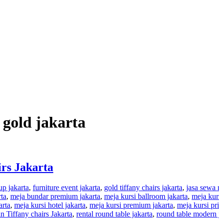
 gold jakarta
rs Jakarta
up jakarta
,
furniture event jakarta
,
gold tiffany chairs jakarta
,
jasa sewa 
rta
,
meja bundar premium jakarta
,
meja kursi ballroom jakarta
,
meja kurs
arta
,
meja kursi hotel jakarta
,
meja kursi premium jakarta
,
meja kursi pri
n Tiffany chairs Jakarta
,
rental round table jakarta
,
round table modern 