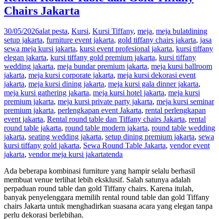
Chairs Jakarta
30/05/2026
alat pesta
,
Kursi
,
Kursi Tiffany
,
meja
,
meja bulat
dining
setup jakarta
,
furniture event jakarta
,
gold tiffany chairs jakarta
,
jasa
sewa meja kursi jakarta
,
kursi event profesional jakarta
,
kursi tiffany
elegan jakarta
,
kursi tiffany gold premium jakarta
,
kursi tiffany
wedding jakarta
,
meja bundar premium jakarta
,
meja kursi ballroom
jakarta
,
meja kursi corporate jakarta
,
meja kursi dekorasi event
jakarta
,
meja kursi dining jakarta
,
meja kursi gala dinner jakarta
,
meja kursi gathering jakarta
,
meja kursi hotel jakarta
,
meja kursi
premium jakarta
,
meja kursi private party jakarta
,
meja kursi seminar
premium jakarta
,
perlengkapan event Jakarta
,
rental perlengkapan
event jakarta
,
Rental round table dan Tiffany chairs Jakarta
,
rental
round table jakarta
,
round table modern jakarta
,
round table wedding
jakarta
,
seating wedding jakarta
,
setup dining premium jakarta
,
sewa
kursi tiffany gold jakarta
,
Sewa Round Table Jakarta
,
vendor event
jakarta
,
vendor meja kursi jakarta
tenda
Ada beberapa kombinasi furniture yang hampir selalu berhasil
membuat venue terlihat lebih eksklusif. Salah satunya adalah
perpaduan round table dan gold Tiffany chairs. Karena itulah,
banyak penyelenggara memilih rental round table dan gold Tiffany
chairs Jakarta untuk menghadirkan suasana acara yang elegan tanpa
perlu dekorasi berlebihan.