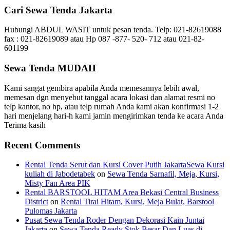
Cari Sewa Tenda Jakarta
Hubungi ABDUL WASIT untuk pesan tenda. Telp: 021-82619088
fax : 021-82619089 atau Hp 087 -877- 520- 712 atau 021-82-
601199
Sewa Tenda MUDAH
Kami sangat gembira apabila Anda memesannya lebih awal,
memesan dgn menyebut tanggal acara lokasi dan alamat resmi no
telp kantor, no hp, atau telp rumah Anda kami akan konfirmasi 1-2
hari menjelang hari-h kami jamin mengirimkan tenda ke acara Anda
Terima kasih
Recent Comments
Rental Tenda Serut dan Kursi Cover Putih JakartaSewa Kursi
kuliah di Jabodetabek
on
Sewa Tenda Sarnafil, Meja, Kursi,
Misty Fan Area PIK
Rental BARSTOOL HITAM Area Bekasi Central Business
District
on
Rental Tirai Hitam, Kursi, Meja Bulat, Barstool
Pulomas Jakarta
Pusat Sewa Tenda Roder Dengan Dekorasi Kain Juntai
Jakarta
on
Sewa Tenda Ready Stok Besar Dan Luas di