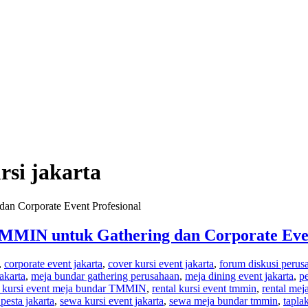
rsi jakarta
TMMIN untuk Gathering dan Corporate Even
,
corporate event jakarta
,
cover kursi event jakarta
,
forum diskusi perus
akarta
,
meja bundar gathering perusahaan
,
meja dining event jakarta
,
pe
l kursi event meja bundar TMMIN
,
rental kursi event tmmin
,
rental mej
pesta jakarta
,
sewa kursi event jakarta
,
sewa meja bundar tmmin
,
tapla