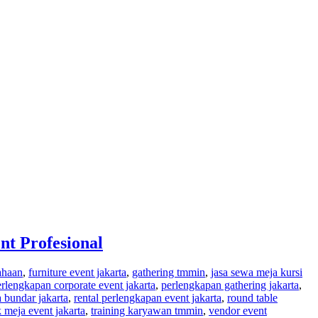
t Profesional
ahaan
,
furniture event jakarta
,
gathering tmmin
,
jasa sewa meja kursi
rlengkapan corporate event jakarta
,
perlengkapan gathering jakarta
,
a bundar jakarta
,
rental perlengkapan event jakarta
,
round table
k meja event jakarta
,
training karyawan tmmin
,
vendor event