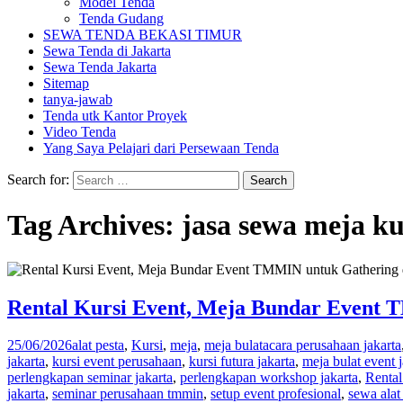
Model Tenda
Tenda Gudang
SEWA TENDA BEKASI TIMUR
Sewa Tenda di Jakarta
Sewa Tenda Jakarta
Sitemap
tanya-jawab
Tenda utk Kantor Proyek
Video Tenda
Yang Saya Pelajari dari Persewaan Tenda
Search for:
Tag Archives: jasa sewa meja ku
Rental Kursi Event, Meja Bundar Event 
25/06/2026
alat pesta
,
Kursi
,
meja
,
meja bulat
acara perusahaan jakarta
jakarta
,
kursi event perusahaan
,
kursi futura jakarta
,
meja bulat event j
perlengkapan seminar jakarta
,
perlengkapan workshop jakarta
,
Renta
jakarta
,
seminar perusahaan tmmin
,
setup event profesional
,
sewa alat 